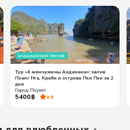
АНДАМАНСКИЙ ТРИУМФ
Тур «4 жемчужины Андамана»: залив
Пханг Нга, Краби и острова Пхи Пхи за 2
дня
Город: Пхукет
5400฿
4.8
ии для влюбленных