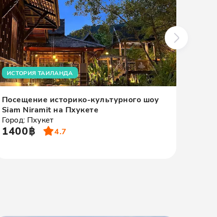
ИСТОРИЯ ТАИЛАНДА
ИЗУ
Посещение историко-культурного шоу
Экск
Siam Niramit на Пхукете
бухт
Город: Пхукет
снор
1400฿
Город
4.7
180