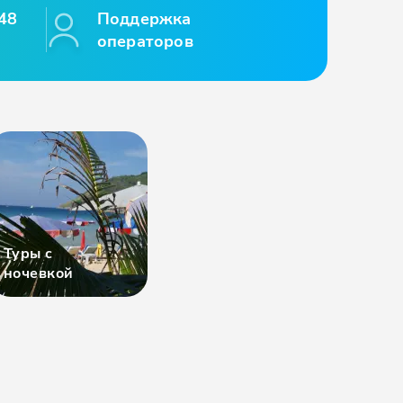
48
Поддержка
операторов
Туры с
ночевкой