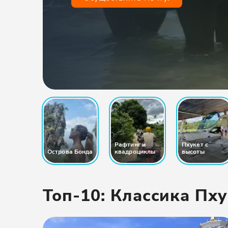
Рафтинг и
Пхукет с
Острова Бонда
квадроциклы
высоты
Топ-10: Классика Пх