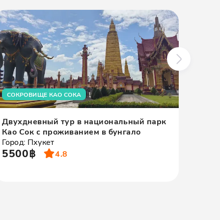
СОКРОВИЩЕ КАО СОКА
РАСС
Двухдневный тур в национальный парк
Ранн
Као Сок с проживанием в бунгало
прик
Город: Пхукет
Доне
5500฿
Город
4.8
480