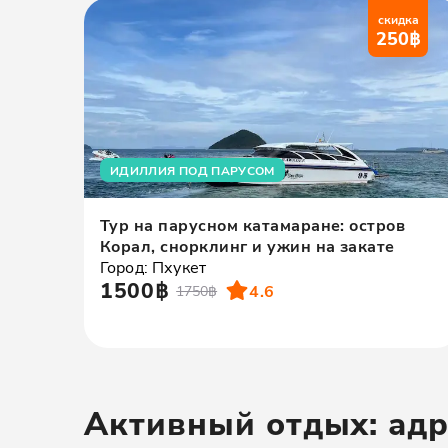
скидка
250
฿
ИДИЛЛИЯ ПОД ПАРУСОМ
Тур на парусном катамаране: остров
Корал, снорклинг и ужин на закате
Город: Пхукет
1500฿
4.6
1750฿
Активный отдых: ад