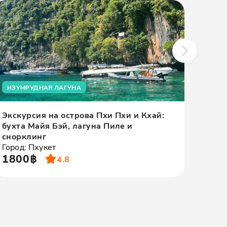
ИЗУМРУДНАЯ ЛАГУНА
ПОЛН
Экскурсия на острова Пхи Пхи и Кхай:
Ранн
бухта Майя Бэй, лагуна Пиле и
снор
снорклинг
скал
Город: Пхукет
Город
1800฿
290
4.8