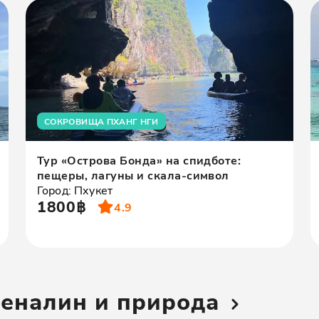
СОКРОВИЩА ПХАНГ НГИ
Тур «Острова Бонда» на спидботе:
пещеры, лагуны и скала-символ
Город: Пхукет
1800฿
4.9
реналин и природа