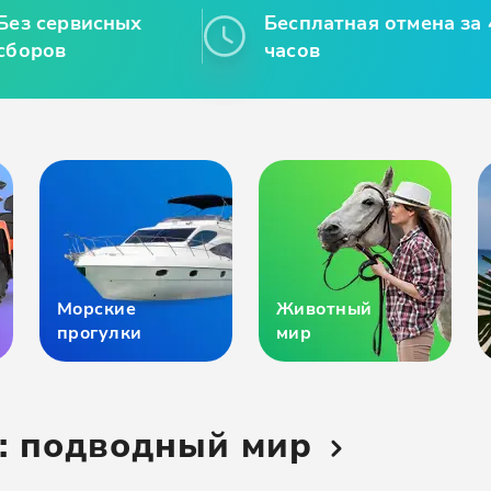
Без сервисных
Бесплатная отмена за 
сборов
часов
Морские
Животный
прогулки
мир
: подводный мир