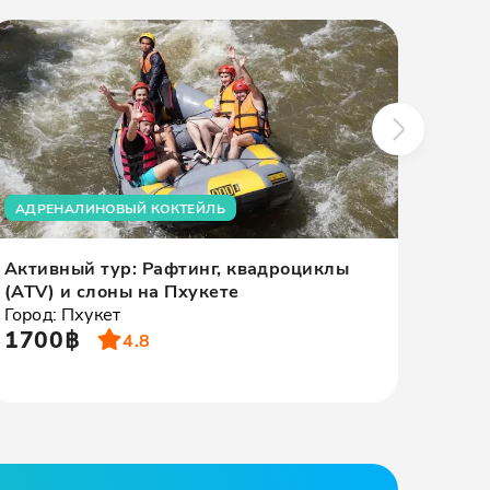
АДРЕНАЛИНОВЫЙ КОКТЕЙЛЬ
ВСЕ
Активный тур: Рафтинг, квадроциклы
Тур 
(ATV) и слоны на Пхукете
слон
Город: Пхукет
Город
1700฿
290
4.8