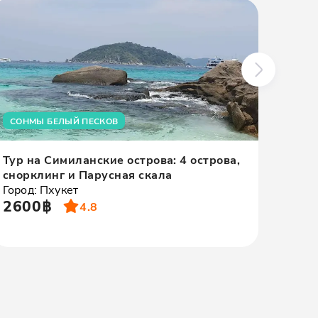
СОНМЫ БЕЛЫЙ ПЕСКОВ
ПАРУ
Тур на Симиланские острова: 4 острова,
Тур н
снорклинг и Парусная скала
пару
Город: Пхукет
и зак
2600฿
Город
4.8
210