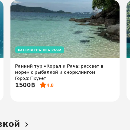
РАННЯЯ ПТАШКА РАЧИ
Ранний тур «Корал и Рача: рассвет в
море» с рыбалкой и снорклингом
Город: Пхукет
1500฿
4.8
вкой