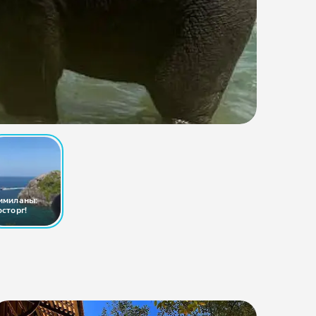
имиланы:
осторг!