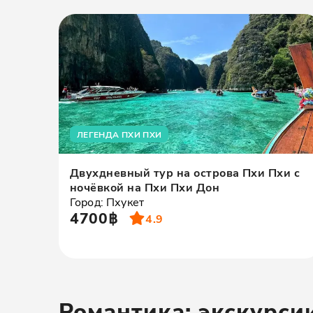
ЛЕГЕНДА ПХИ ПХИ
Двухдневный тур на острова Пхи Пхи с
ночёвкой на Пхи Пхи Дон
Город: Пхукет
4700฿
4.9
Романтика: экскурс