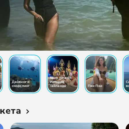
Siam Niramit:
Дайвинг и
История
С
снорклинг
Тайланда
Пхи Пхи
в
укета