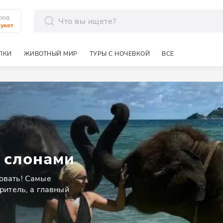
род
укет
отправить
ЛКИ
ЖИВОТНЫЙ МИР
ТУРЫ С НОЧЕВКОЙ
ВСЕ
 слонами
вовать! Самые
зритель, а главный