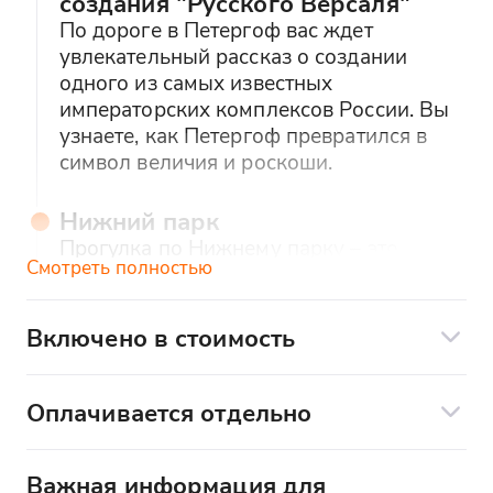
создания "Русского Версаля"
По дороге в Петергоф вас ждет
увлекательный рассказ о создании
одного из самых известных
императорских комплексов России. Вы
узнаете, как Петергоф превратился в
символ величия и роскоши.
Нижний парк
Прогулка по Нижнему парку – это
Смотреть полностью
возможность насладиться красотой
садово-паркового искусства. В зимнее
время фонтаны не работают, но это не
Включено в стоимость
уменьшает очарования аллей и видов,
Транспортное обслуживание;
которые открываются на дворец и
Услуги гида на протяжении всей
Финский залив.
Оплачивается отдельно
прогулки;
Дополнительные услуги по желанию:
Большой Императорский дворец
Входные билеты с экскурсионном
Важная информация для
Еда и напитки во время экскурсии
Главная жемчужина Петергофа –
обслуживанием в “Большой