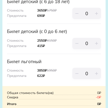
яркие впечатления!
Билет детский (с 6 до 18 лет)
Стоимость
3650₽
5750
₽
Предоплата
690
₽
Билет детский (с 0 до 6 лет)
Стоимость
2550₽
4150
₽
Предоплата
415
₽
Билет льготный
Стоимость
3850₽
5950
₽
Предоплата
622
₽
Общая стоимость билета(ов)
0₽
Скидка
-
0₽
Итого
0₽