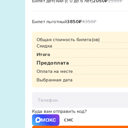
Билет детский (с 0 до 6 лет)
2050₽
2550
₽
Билет льготный
3850₽
4350
₽
Общая стоимость билета(ов)
Скидка
Итого
Предоплата
Оплата на месте
Выбранная дата
Телефон
Куда вам отправить код?
СМС