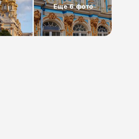
Еще
6
фото
Тип
:
Групповая
Размер группы
:
до 50 человек
Длительность
:
6-7 часов
Расписание
:
пн, ср, пт, сб
Время
:
12:15
от 4050₽
от
4550 ₽
Предоплата от
810₽
. Остаток
оплачивается на месте.