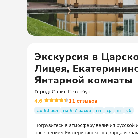
Экскурсия в Царск
Лицея, Екатерининс
Янтарной комнаты
Город:
Санкт-Петербург
4.6
11
отзывов
до 50 чел
на 6-7 часов
пн
ср
пт
сб
Погрузитесь в атмосферу величия русской и
посещением Екатерининского дворца и знам