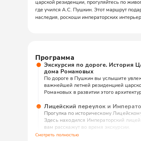
царской резиденции, прогуляйтесь по живоп
где учился А.С. Пушкин. Этот маршрут пода
наследия, роскоши императорских интерье
Программа
Экскурсия по дороге. История Ц
дома Романовых
По дороге в Пушкин вы услышите увлек
важнейшей летней резиденцией царской
Романовых в развитии этого архитекту
Лицейский переулок и Императ
Прогулка по историческому Лицейскому
Здесь находился Императорский лицей,
вам расскажут во время экскурсии.
Смотреть полностью