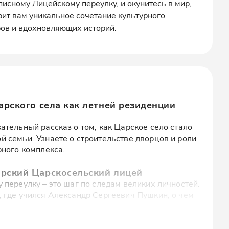
исному Лицейскому переулку, и окунитесь в мир,
рит вам уникальное сочетание культурного
ров и вдохновляющих историй.
арского села как летней резиденции
ательный рассказ о том, как Царское село стало
 семьи. Узнаете о строительстве дворцов и роли
рного комплекса.
орский Царскосельский лицей
 переулку – это шаг по следам великих личностей.
 где учился Александр Сергеевич Пушкин, о чем