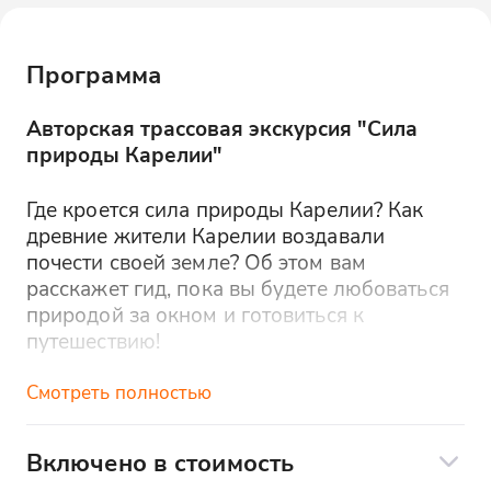
Программа
Авторская трассовая экскурсия "Сила
природы Карелии"
Где кроется сила природы Карелии? Как
древние жители Карелии воздавали
почести своей земле? Об этом вам
расскажет гид, пока вы будете любоваться
природой за окном и готовиться к
путешествию!
Смотреть полностью
Техническая остановка в Приозерске
По пути мы сделаем остановку, где будет
Включено в стоимость
возможность отдохнуть и немного
Трансфер на комфортабельном автобусе