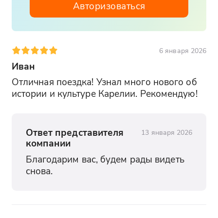
ваша сказка станет былью!
Авторизоваться
Обратите внимание!
Рекомендуем брать
с собой в дорогу
наличные
деньги. На
объектах маршрута могут отсутствовать
терминалы бесконтактной оплаты или
6 января 2026
интернет.
Иван
Отличная поездка! Узнал много нового об 
истории и культуре Карелии. Рекомендую!
Ответ представителя
13 января 2026
компании
Благодарим вас, будем рады видеть 
снова.