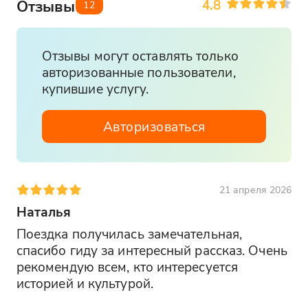
4.8
Отзывы
12
Ветераны ВОВ, блокадники: по
предъявлении удостоверения
Отзывы могут оставлять только
авторизованные пользователи,
При отсутствии документов тур на туриста
купившие услугу.
пересчитывается по полной стоимости.
Авторизоваться
Важно:
Туроператор оставляет за собой право
вносить изменения в программу
21 апреля 2026
туристского продукта без уменьшения
Наталья
общего объема и качества услуг
Поездка получилась замечательная, 
При покупке ж/д и авиабилетов
спасибо гиду за интересный рассказ. Очень 
настоятельно рекомендуем обратить
рекомендую всем, кто интересуется 
внимание: время возвращения указано
историей и культурой.
ориентировочное!