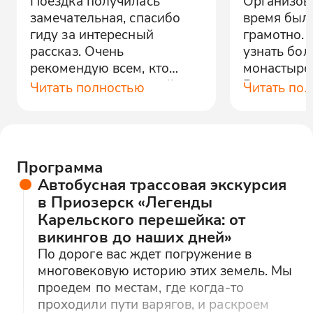
Поездка получилась
Организова
замечательная, спасибо
время был
гиду за интересный
грамотно. 
рассказ. Очень
узнать бол
рекомендую всем, кто
монастыре 
интересуется историей и
Рекоменду
Читать полностью
Читать по
культурой.
Программа
Автобусная трассовая экскурсия
в Приозерск «Легенды
Карельского перешейка: от
викингов до наших дней»
По дороге вас ждет погружение в
многовековую историю этих земель. Мы
проедем по местам, где когда-то
проходили пути варягов, и раскроем