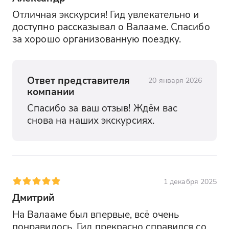
является особо охраняемой природной
Отличная экскурсия! Гид увлекательно и 
территорией, по постановлению
доступно рассказывал о Валааме. Спасибо 
Правительства необходимо
за хорошо организованную поездку.
самостоятельно оплатить обязательный
платеж в размере 200 рублей.
Время отправления может быть
Ответ представителя
20 января 2026
следующим:
компании
Подача автобуса 04:45, отправление
Спасибо за ваш отзыв! Ждём вас 
05:00
снова на наших экскурсиях.
Подача автобуса 05:15, отправление
05:30
Подача автобуса 07:15, отправление
07:30
1 декабря 2025
Подача автобуса 09:45, отправление
Дмитрий
10:00
На Валааме был впервые, всё очень 
Подача автобуса 10:15, отправление
понравилось. Гид прекрасно справился со 