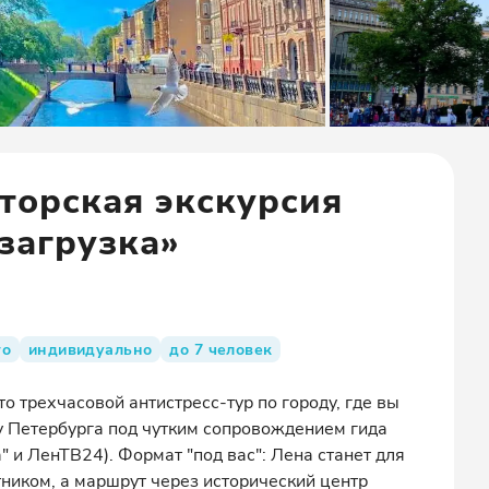
торская экскурсия
загрузка»
то
индивидуально
до 7 человек
о трехчасовой антистресс-тур по городу, где вы
у Петербурга под чутким сопровождением гида
 и ЛенТВ24). Формат "под вас": Лена станет для
тником, а маршрут через исторический центр