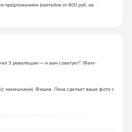
м предложением (коктейли от 800 руб. на
ил 3 революции — и вам советует". Факт-
 (с камешками). Фишка: Лена сделает ваше фото с
ого) — "Коты СПб как furry-терапевты".
одового".