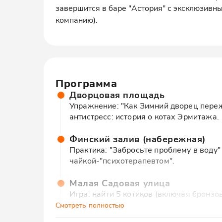
завершится в баре "Астория" с эксклюзивны
компанию).
Программа
Дворцовая площадь
Упражнение: "Как Зимний дворец переж
антистресс: история о котах Эрмитажа.
Финский залив (набережная)
Практика: "Забросьте проблему в воду"
чайкой-"психотерапевтом".
Малая Садовая улица
Игра: найти 5 котиков (включая бронзов
Секретное: где загадать желание у "Гор
Смотреть полностью