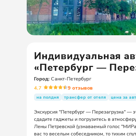
Индивидуальная ав
«Петербург — Пере
Город:
Санкт-Петербург
4.7
9
отзывов
на полдня
трансфер от отеля
цена за ав
Экскурсия "Петербург — Перезагрузка" — эт
сдадите гаджеты и погрузитесь в атмосфер
Лены Петревской (узнаваемый голос "МИРа"
вас то веселым собеседником, то тихим спу