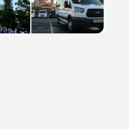
Тип
:
Индивидуальная
Размер группы
:
До 7 человек
Длительность
:
3 часа
Расписание
:
ежедневно
Время
:
09:00, 10:00, 11:00, 12:00,
13:00, 14:00, 15:00, 16:00
от 12000₽
Предоплата от
2400₽
. Остаток
оплачивается на месте.