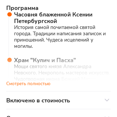
Программа
Часовня блаженной Ксении
Петербургской
История самой почитаемой святой
города. Традиции написания записок и
приношений. Чудеса исцелений у
могилы.
Храм "Кулич и Пасха"
Мощи святого князя Александра
Невского. Некрополь мастеров искусств.
Чудотворная икона Божией Матери
Смотреть полностью
"Скоропослушница".
Александро-Невская Лавра
Включено в стоимость
Уникальная архитектура в форме
встреча возле вашего отеля или по
пасхальных блюд. Чтимый образ
договоренности