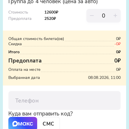
Группа до 4 человек (цена за авто)
нестандартные маршруты. Вы узнаете
истории святых, увидите их лики и
Стоимость
12600₽
прикоснетесь к живой традиции. Это
Предоплата
2520
₽
возможность увидеть город с его
сакральной, тихой стороны.
Общая стоимость билета(ов)
0₽
Скидка
-
0₽
Итого
0₽
Предоплата
0₽
Оплата на месте
0₽
Выбранная дата
08.08.2026, 11:00
Телефон
Куда вам отправить код?
СМС