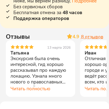
ниже, мы вернем разницу.
Подробнее
Без сервисных сборов
Бесплатная отмена за
48 часов
Поддержка операторов
Отзывы
4.9
8
отзывов
13 марта 2026
Татьяна
Иван
Экскурсия была очень
Отличная э
интересной, гид хорошо
хорошо ор
рассказывал про каждую
городе и у
локацию. Узнала много
ведёт расс
нового о православных
всем, кто 
святынях. Всем
историей и
Читать полностью
Читать по
рекомендую.