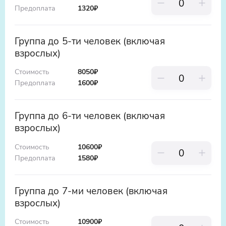
Узнать стоимость такси
были такими познавательными. А экскурсии
Предоплата
1320
₽
в Петропавловскую крепость из Петербурга
ООО «Яндекс.Такси», ИНН: 7704340310,
- это возможность увидеть город глазами
erid:5jtCeReNx12oajvEYHEZWY9
Группа до 5-ти человек (включая
его основателя. Присоединяйтесь к нам и
взрослых)
откройте Петербург заново!
Стоимость
8050₽
Предоплата
1600
₽
Группа до 6-ти человек (включая
взрослых)
Стоимость
10600₽
Предоплата
1580
₽
Группа до 7-ми человек (включая
взрослых)
Стоимость
10900₽