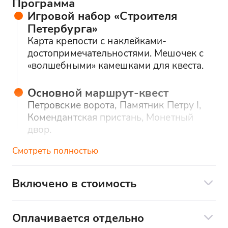
Программа
Игровой набор «Строителя
Петербурга»
Карта крепости с наклейками-
достопримечательностями. Мешочек с
«волшебными» камешками для квеста.
Основной маршрут-квест
Петровские ворота, Памятник Петру I,
Комендантская пристань, Монетный
двор.
Смотреть полностью
Дополнительно: музеи (по
желанию, +2000 ₽ за группу и
билеты на себя)
Включено в стоимость
Петропавловский собор, Тюрьма
Включено:
Трубецкого бастиона.
Услуги гида-педагога
Оплачивается отдельно