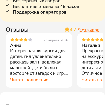
Без сервисных сборов
Бесплатная отмена за
48 часов
Поддержка операторов
Отзывы
4.7
9
отзывов
23 апреля 2026
Анна
Наталья
Интересная экскурсия для
Прекрасно
детей, гид увлекательно
на экскурс
рассказывал и вовлекал
интересно 
малышей. Дети были в
дети актив
восторге от загадок и игр.
Отличное 
Спасибо!
цены и кач
Читать полностью
Читать по