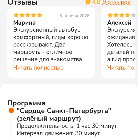
Отзывы
4.8
9
отзывов
3 апреля 2026
Марина
Алексей
Экскурсионный автобус
Экскурсия 
комфортный, гиды хорошо
ожидания 
рассказывают. Два
Хотелось 
маршрута - отличное
деталей пр
решение для знакомства с
а гид прос
городом.
объекты. 
Читать полностью
Читать по
поинтересн
Программа
"Сердце Санкт-Петербурга"
(зелёный маршрут)
Продолжительность: 1 час 30 минут.
Интервал движения: 30 минут.