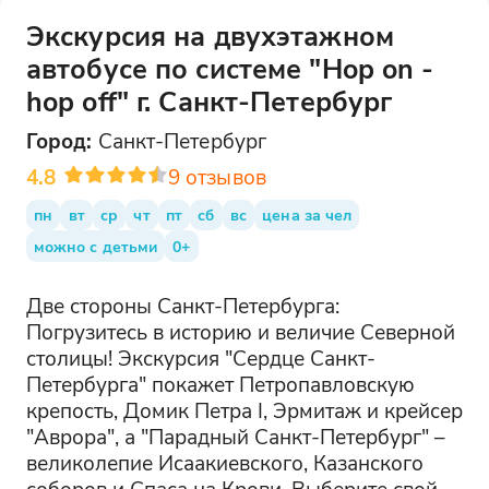
Экскурсия на двухэтажном
автобусе по системе "Hop on -
hop off" г. Санкт-Петербург
Город:
Санкт-Петербург
4.8
9
отзывов
пн
вт
ср
чт
пт
сб
вс
цена за чел
можно с детьми
0+
Две стороны Санкт-Петербурга:
Погрузитесь в историю и величие Северной
столицы! Экскурсия "Сердце Санкт-
Петербурга" покажет Петропавловскую
крепость, Домик Петра I, Эрмитаж и крейсер
"Аврора", а "Парадный Санкт-Петербург" –
великолепие Исаакиевского, Казанского
соборов и Спаса на Крови. Выберите свой