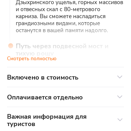
Дзыхринского ущелья, горных массивов
и отвесных скал с 80-метрового
карниза. Вы сможете насладиться
грандиозными видами, которые
останутся в вашей памяти надолго.
Путь через подвесной мост и
тихую рощу
Смотреть полностью
Вы начнете свой путь из деревни
Казачий Брод и пересечете бурную
Мзымту по деревянному подвесному
Включено в стоимость
мосту. Затем вас встретит тихая роща с
Услуги гида
редким лесом и скалистым плавным
Питание в походе
подъемом по карнизу вдоль ущелья,
Оплачивается отдельно
откуда откроются незабываемые
Треккинговые палки, сидушка и
Билет в Заповедник - 300₽
пейзажи.
дождевик
Национальный парк - 200₽
Важная информация для
туристов
Трансфер к началу маршрута
Виды на Ахштырские пещеры и