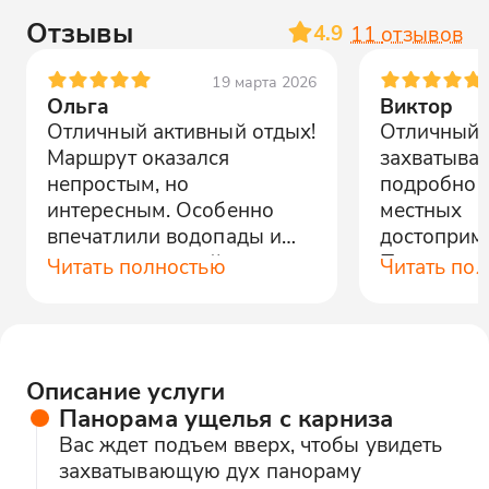
Отзывы
4.9
11
отзывов
19 марта 2026
Ольга
Виктор
Отличный активный отдых!
Отличный 
Маршрут оказался
захватыва
непростым, но
подробно 
интересным. Особенно
местных
впечатлили водопады и
достоприме
тисо-самшитовый лес.
Прекрасно
Читать полностью
Читать по
Большое спасибо!
Описание услуги
Панорама ущелья с карниза
Вас ждет подъем вверх, чтобы увидеть
захватывающую дух панораму