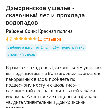
Дзыхринское ущелье -
сказочный лес и прохлада
водопадов
Районы
Сочи
:
Красная поляна
4.9
11
отзывов
выберите дату
от 1 чел
18+
короткий тур
утренний выезд
В рамках похода по Дзыхринскому ущелью
вы подниметесь на 80-метровый карниз для
панорамных видов, пройдете по
подвесному мосту и сквозь тисо-
самшитовый лес, насладитесь пейзажами с
видом на Ахштырские пещеры и в финале
увидите удивительный Дзыхринский
водопад.