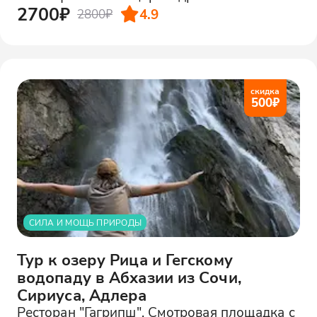
2700₽
4.9
2800₽
скидка
500
₽
СИЛА И МОЩЬ ПРИРОДЫ
Тур к озеру Рица и Гегскому
водопаду в Абхазии из Сочи,
Сириуса, Адлера
Ресторан "Гагрипш", Смотровая площадка с