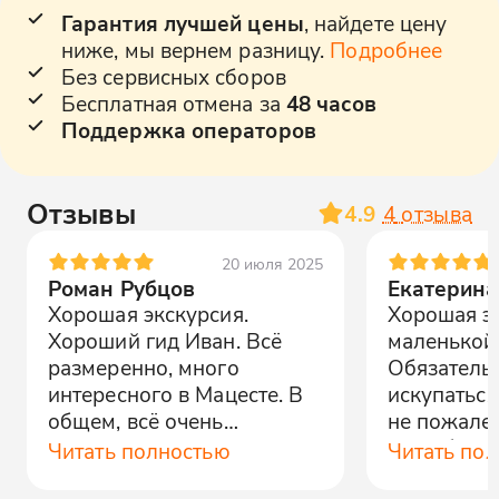
Гарантия лучшей цены
, найдете цену
ниже, мы вернем разницу.
Подробнее
Без сервисных сборов
Бесплатная отмена за
48 часов
Поддержка операторов
Отзывы
4.9
4
отзыва
20 июля 2025
Роман Рубцов
Екатерина
Хорошая экскурсия.
Хорошая э
Хороший гид Иван. Всё
маленькой 
размеренно, много
Обязатель
интересного в Мацесте. В
искупаться
общем, всё очень
не пожалее
понравилось
спасибо н
Читать полностью
Читать по
Владимиру