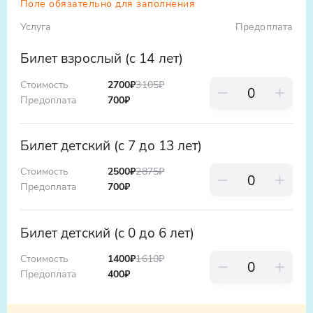
Поле обязательно для заполнения
воздухом. Подарите себе день, полный
Услуга
Предоплата
открытий и впечатлений!
Билет взрослый (с 14 лет)
Стоимость
2700
₽
3105
₽
Предоплата
700
₽
Билет детский (с 7 до 13 лет)
Стоимость
2500
₽
2875
₽
Предоплата
700
₽
Билет детский (с 0 до 6 лет)
Стоимость
1400
₽
1610
₽
Предоплата
400
₽