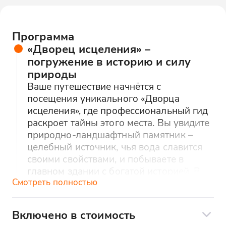
интересну
как насто
экскурсово
Программа
«Дворец исцеления» –
погружение в историю и силу
природы
Ваше путешествие начнётся с
посещения уникального «Дворца
исцеления», где профессиональный гид
раскроет тайны этого места. Вы увидите
природно-ландшафтный памятник –
целебный источник, чья вода славится
своими свойствами, и побываете в
главном здании с богатой историей. В
программе – дегустация лечебной
Смотреть полностью
минеральной воды (каждый получит
бутылочку с собой) и знакомство с
Включено в стоимость
целебными ваннами, где можно на себе