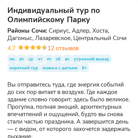
Индивидуальный тур по
Олимпийскому Парку
Районы
Сочи
:
Сириус, Адлер, Хоста,
Дагомыс, Лазаревское, Центральный Сочи
4.7
12
отзывов
пн
вт
ср
чт
пт
сб
вс
утренний выезд
короткий тур
можно с детьми
6+
Вы отправитесь туда, где энергия событий
до сих пор витает в воздухе. Где каждое
здание словно говорит: здесь было великое.
Прогулка, полная эмоций, архитектурных
впечатлений и ощущений, будто вы снова
стали частью праздника. А завершится день
— с видом, от которого захочется задержать
дыхание.