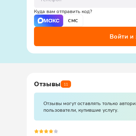
философских бесед и шахматных батали
(обсуждать новости). Здесь можно усл
Куда вам отправить код?
попробовать лучший в городе рахат-лук
СМС
Войти и
Отзывы
11
Отзывы могут оставлять только автор
пользователи, купившие услугу.