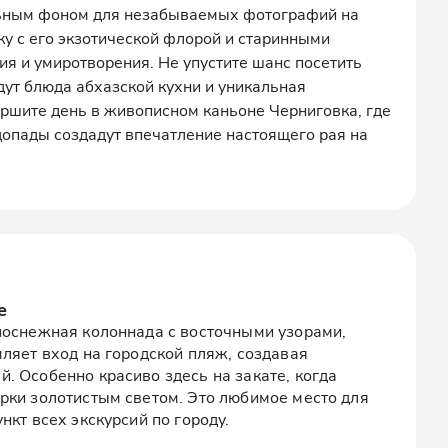
льным фоном для незабываемых фотографий на
ку с его экзотической флорой и старинными
я и умиротворения. Не упустите шанс посетить
дут блюда абхазской кухни и уникальная
ршите день в живописном каньоне Черниговка, где
опады создадут впечатление настоящего рая на
е
лоснежная колоннада с восточными узорами,
ляет вход на городской пляж, создавая
. Особенно красиво здесь на закате, когда
рки золотистым светом. Это любимое место для
нкт всех экскурсий по городу.