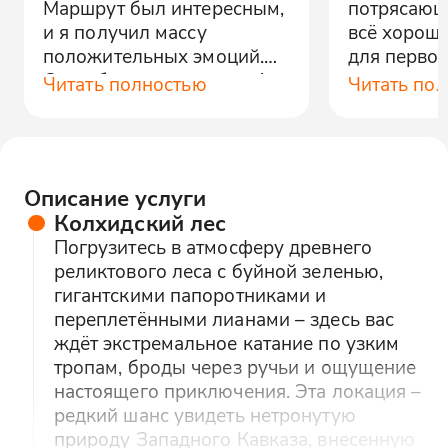
Маршрут был интересным,
потрясающ
и я получил массу
всё хорошо
положительных эмоций.
для первог
Спасибо организаторам!
квадроцик
Читать полностью
Читать по
немного в
Описание услуги
Колхидский лес
Погрузитесь в атмосферу древнего
реликтового леса с буйной зеленью,
гигантскими папоротниками и
переплетёнными лианами – здесь вас
ждёт экстремальное катание по узким
тропам, броды через ручьи и ощущение
настоящего приключения. Эта локация –
редкий шанс увидеть нетронутую
природу Западного Кавказа, внесенную