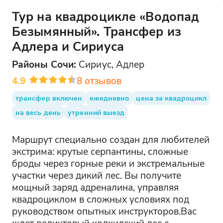
Тур на квадроцикле «Водопад
Безымянный». Трансфер из
Адлера и Сириуса
Районы
Сочи
:
Сириус, Адлер
4.9
8
отзывов
трансфер включен
ежедневно
цена за квадроцикл
на весь день
утренний выезд
Маршрут специально создан для любителей
экстрима: крутые серпантины, сложные
броды через горные реки и экстремальные
участки через дикий лес. Вы получите
мощный заряд адреналина, управляя
квадроциклом в сложных условиях под
руководством опытных инструкторов.Вас
ждет реликтовый колхидский лес с