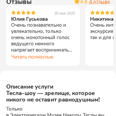
Отзывы
4.8
4
отзыва
20 мая 2025
Юлия Гуськова
Никитина 
Очень познавательно и
Очень инт
увлекательно, только
экскурсия 
очень монотонный голос
так и для 
ведущего немного
напрягает воспринимать
информацию. Интерактив
Читать полностью
завораживает
Описание услуги
Тесла-шоу — зрелище, которое
никого не оставит равнодушным!
Только
в Электрическом Музее Николы Теслы вы