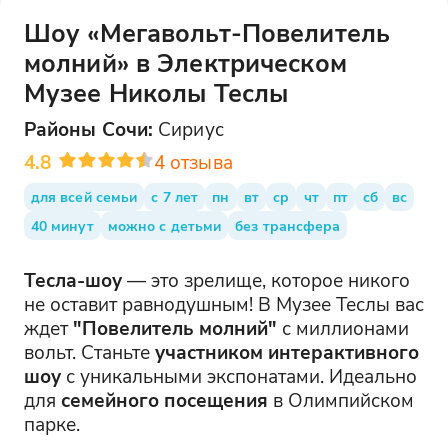
Шоу «Мегавольт-Повелитель
молний» в Электрическом
Музее Николы Теслы
Районы
Сочи
:
Сириус
4.8
4
отзыва
для всей семьи
с 7 лет
пн
вт
ср
чт
пт
сб
вс
40 минут
можно с детьми
без трансфера
Тесла-шоу
— это зрелище, которое никого
не оставит равнодушным! В Музее Теслы вас
ждет
"Повелитель молний"
с миллионами
вольт. Станьте
участником интерактивного
шоу
с уникальными экспонатами. Идеально
для
семейного посещения
в Олимпийском
парке.