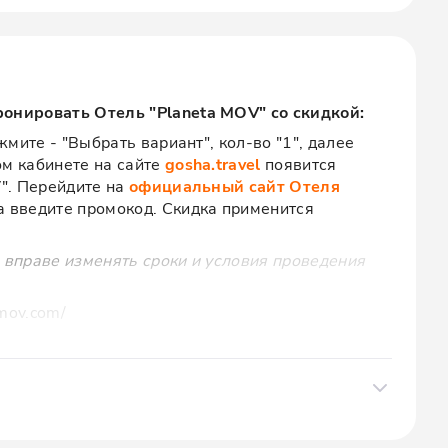
ронировать Отель "Planeta MOV" со скидкой:
мите - "Выбрать вариант", кол-во "1", далее
ом кабинете на сайте
gosha.travel
появится
V". Перейдите на
официальный сайт Отеля
 введите промокод. Скидка применится
 вправе изменять сроки и условия проведения
-mov.com/
орудованные апартаменты для семьи или
рт-отель "Planeta MOV" в Адлере предлагает
азличной площади — от уютных студий 18 м² до
120 м². Забронируйте проживание с нашим
aneta MOV в Адлере из Сочи
скидку на номер с собственной кухней и зоной