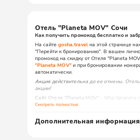
Отель "Planeta MOV" Сочи
Как получить промокод бесплатно и заб
На сайте
gosha.travel
на этой странице наж
"Перейти к бронированию". В вашем личн
промокод на скидку от Отеля "Planeta MO
"Planeta MOV"
и при бронировании номера
автоматически.
Акция действительна до ее отмены. Отель
акции!
Сайт Отеля "Planeta MOV" - http://planeta
Смотреть полностью
Ищете в Сочи просторные и полностью об
большой компании по выгодной цене? Апа
Дополнительная информация
комфортное проживание в апартаментах р
роскошных трехкомнатных апартаментов 
Промокод на скидку 16,4%! Апарт-отель Pl
промокодом, чтобы получить специальную 