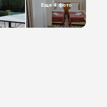
Еще
4
фото
Бесплатно
Выбрать вариант
Гарантия лучшей цены
, найдете цену
ниже, мы вернем разницу.
Подробнее
Без сервисных сборов
Бесплатная отмена за
48 часов