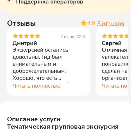
Поддержка операторов
Отзывы
4.9
8
отзывов
7 июня 2026
Дмитрий
Сергей
Экскурсией остались
Отличная э
довольны. Гид был
увлекатель
внимательным и
понравилос
доброжелательным.
сделан на 
Хорошо, что есть
организат
возможность попробовать
для гостей.
Читать полностью
Читать по
местные продукты. Очень
понравилось!
Описание услуги
Тематическая групповая экскурсия