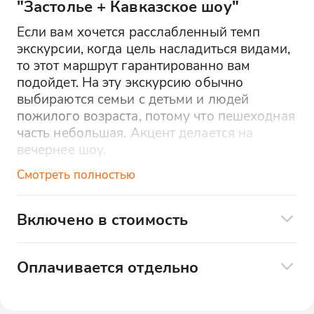
"Застолье + Кавказское шоу"
Если вам хочется расслабленный темп
экскурсии, когда цель насладиться видами,
то этот маршрут гарантированно вам
подойдет. На эту экскурсию обычно
выбираются семьи с детьми и людей
пожилого возраста, потому что пешеходная
часть небольшая. Акцент делается на
вечернее шоу.
Смотреть полностью
Отправление и расписание:
Включено в стоимость
Дни отправления: вторник, четверг,
суббота
Экскурсионное сопровождение
(аттестованные экскурсоводы)
Из поселка Лазаревское: 14:00
Оплачивается отдельно
Комфортабельный транспорт с
Продолжительность: 5 часов
Оплачивается отдельно на месте
кондиционерами
наличными:
Комфортабельные автобусы