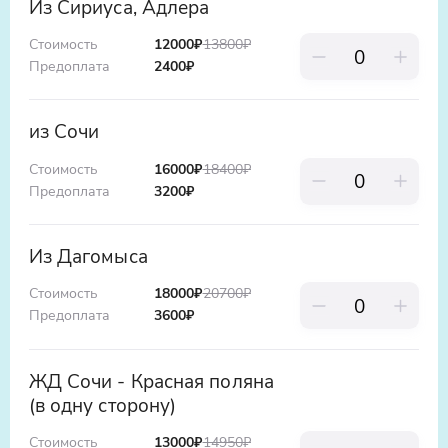
Из Сириуса, Адлера
положительных эмоций.
Стоимость
12000
₽
13800
₽
Предоплата
2400
₽
из Сочи
Стоимость
16000
₽
18400
₽
Предоплата
3200
₽
Из Дагомыса
Стоимость
18000
₽
20700
₽
Предоплата
3600
₽
ЖД Сочи - Красная поляна
(в одну сторону)
Стоимость
13000
₽
14950
₽