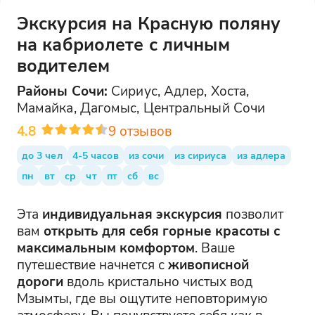
Экскурсия на Красную поляну
на кабриолете с личным
водителем
Районы
Сочи
:
Сириус, Адлер, Хоста,
Мамайка, Дагомыс, Центральный Сочи
4.8
9
отзывов
до 3 чел
4-5 часов
из сочи
из сириуса
из адлера
пн
вт
ср
чт
пт
сб
вс
Эта
индивидуальная экскурсия
позволит
вам
открыть для себя горные красоты с
максимальным комфортом
. Ваше
путешествие начнется с
живописной
дороги
вдоль кристально чистых вод
Мзымты, где вы ощутите неповторимую
атмосферу. Вы почувствуете себя как в