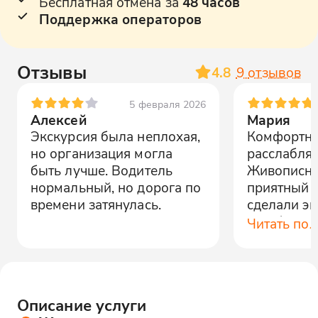
Бесплатная отмена за
48 часов
Поддержка операторов
Отзывы
4.8
9
отзывов
5 февраля 2026
Алексей
Мария
Экскурсия была неплохая,
Комфортна
но организация могла
расслабля
быть лучше. Водитель
Живописны
нормальный, но дорога по
приятный 
времени затянулась.
сделали э
незабывае
Читать по
Описание услуги