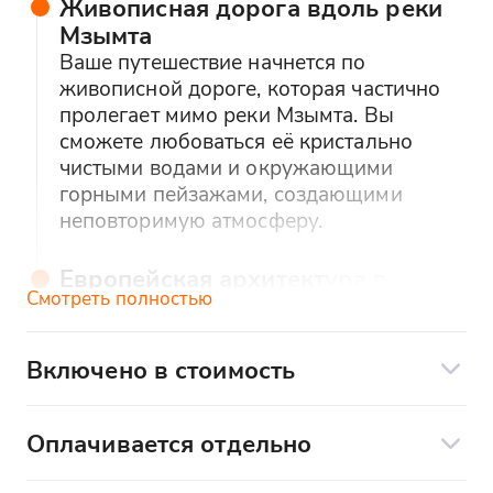
Живописная дорога вдоль реки
Мзымта
Ваше путешествие начнется по
живописной дороге, которая частично
пролегает мимо реки Мзымта. Вы
сможете любоваться её кристально
чистыми водами и окружающими
горными пейзажами, создающими
неповторимую атмосферу.
Европейская архитектура в
Смотреть полностью
"Горки Город" и "Роза Хутор"
Полюбуйтесь европейской архитектурой
в знаменитых курортах "Горки Город" и
Включено в стоимость
"Роза Хутор". Вы почувствуете себя как в
Чистый и заправленный автомобиль
альпийской деревушке, окруженной
величественными горами.
Оплачивается отдельно
Опытный водитель
Дополнительные услуги по желанию:
Подготовленный маршрут