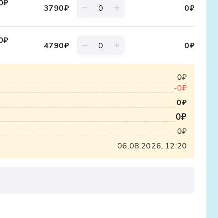
0₽
3790
₽
0
₽
дном мотовездеходе
запрещено
0₽
4790
₽
0
₽
0₽
-
0₽
0₽
0₽
0₽
06.08.2026, 12:20