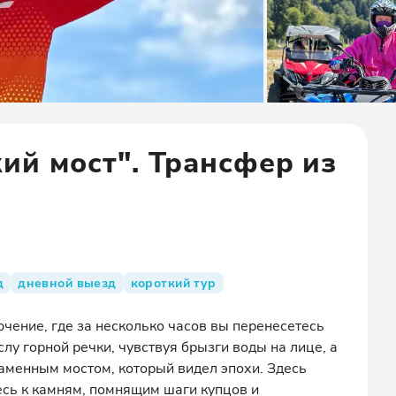
кий мост". Трансфер из
д
дневной выезд
короткий тур
ючение, где за несколько часов вы перенесетесь
слу горной речки, чувствуя брызги воды на лице, а
каменным мостом, который видел эпохи. Здесь
есь к камням, помнящим шаги купцов и