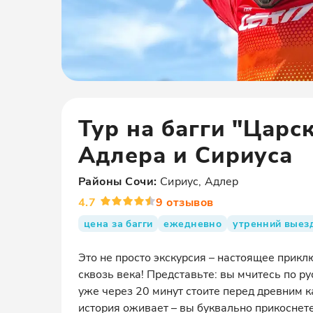
Тур на багги "Царс
Адлера и Сириуса
Районы
Сочи
:
Сириус, Адлер
4.7
9
отзывов
цена за багги
ежедневно
утренний выез
Это не просто экскурсия – настоящее прикл
сквозь века! Представьте: вы мчитесь по ру
уже через 20 минут стоите перед древним 
история оживает – вы буквально прикоснет