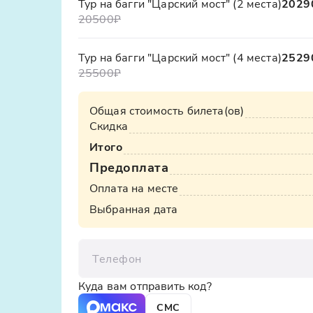
Тур на багги "Царский мост" (2 места)
2029
алкогольного или иного опьянения
20500
₽
багги двухместный,
катание втроем
на о
Тур на багги "Царский мост" (4 места)
2529
25500
₽
Общая стоимость билета(ов)
Скидка
Итого
Предоплата
Оплата на месте
Выбранная дата
Телефон
Куда вам отправить код?
СМС