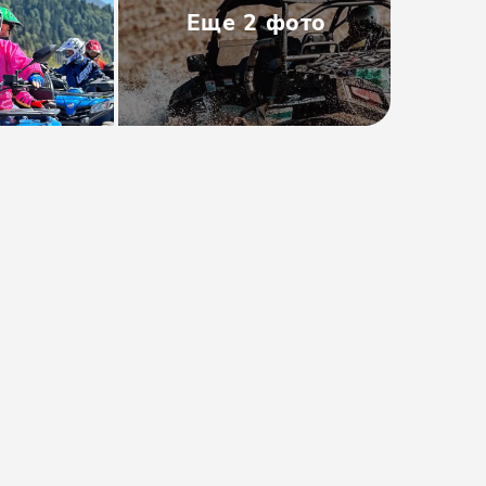
Еще
2
фото
Тип
:
Мини-группа
Размер группы
:
До 10 человек
Длительность
:
2,5-3 часа
Расписание
:
ежедневно
Время
:
09:00, 12:20
от 20290₽
от
20500 ₽
Предоплата от
3790₽
. Остаток
оплачивается на месте.