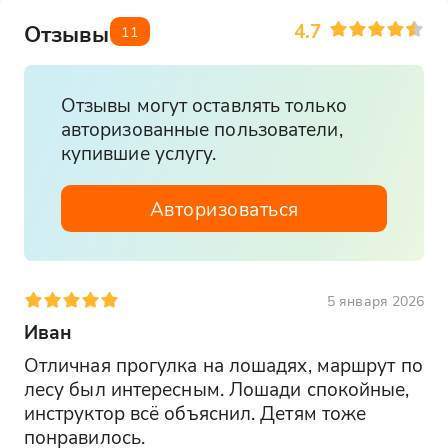
На конную прогулку надевайте удобную
4.7
Отзывы
11
спортивную одежду и обувь. Наденьте
штаны, чтобы не натереть ноги.
Отзывы могут оставлять только
авторизованные пользователи,
купившие услугу.
Авторизоваться
5 января 2026
Иван
Отличная прогулка на лошадях, маршрут по 
лесу был интересным. Лошади спокойные, 
инструктор всё объяснил. Детям тоже 
понравилось.