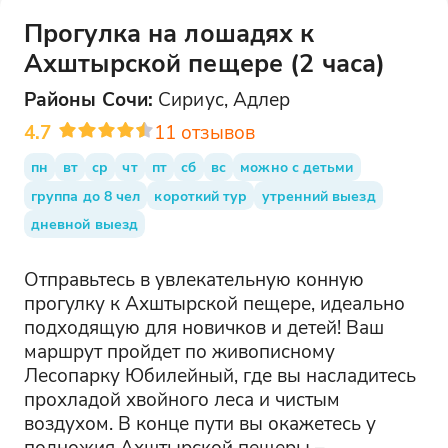
Прогулка на лошадях к
Ахштырской пещере (2 часа)
Районы
Сочи
:
Сириус, Адлер
4.7
11
отзывов
пн
вт
ср
чт
пт
сб
вс
можно с детьми
группа до 8 чел
короткий тур
утренний выезд
дневной выезд
Отправьтесь в увлекательную конную
прогулку к Ахштырской пещере, идеально
подходящую для новичков и детей! Ваш
маршрут пройдет по живописному
Лесопарку Юбилейный, где вы насладитесь
прохладой хвойного леса и чистым
воздухом. В конце пути вы окажетесь у
подножия Ахштырской пещеры –