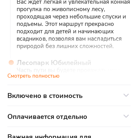
Вас ждет легкая и увлекательная конная
прогулка по живописному лесу,
проходящая через небольшие спуски и
подъемы. Этот маршрут прекрасно
подходит для детей и начинающих
всадников, позволяя вам насладиться
природой без лишних сложностей.
Лесопарк Юбилейный
Часть пути вы будете проезжать через
Смотреть полностью
Лесопарк Юбилейный, где летом вас
порадует освежающая прохлада
хвойного леса. Вы сможете вдохнуть
Включено в стоимость
чистый лесной воздух и насладиться
Бесплатный трансфер от
ул. Форелевая,
тишиной природы вдали от городской
45Г
до конюшни
суеты.
Оплачивается отдельно
Прогулка на лошади по местности
Оплачивается отдельно на месте
Ахштырская пещера –
Лошадь, подготовленная для прогулки
наличными:
Важная информация для