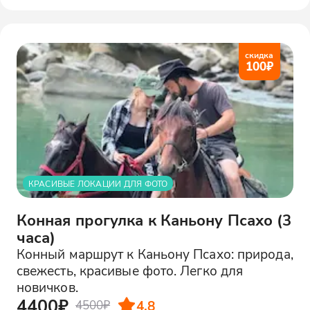
скидка
100
₽
КРАСИВЫЕ ЛОКАЦИИ ДЛЯ ФОТО
Конная прогулка к Каньону Псахо (3
часа)
Конный маршрут к Каньону Псахо: природа,
свежесть, красивые фото. Легко для
новичков.
4400₽
4.8
4500₽