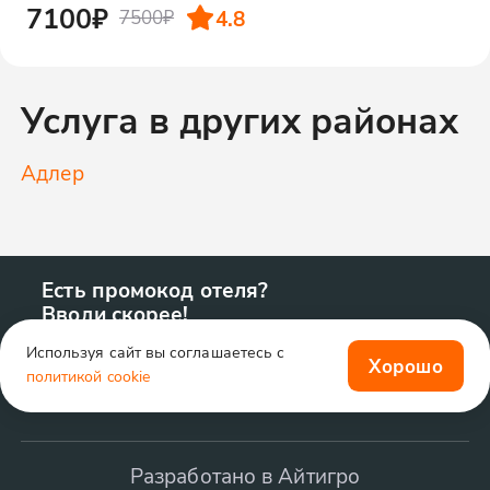
7100₽
4.8
7500₽
Услуга в других районах
Адлер
Есть промокод отеля?
Вводи скорее!
Используя сайт вы соглашаетесь с
Хорошо
политикой cookie
Разработано в Айтигро