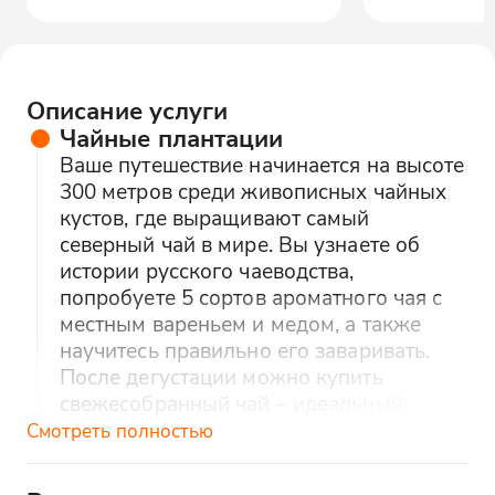
Описание услуги
Чайные плантации
Ваше путешествие начинается на высоте
300 метров среди живописных чайных
кустов, где выращивают самый
северный чай в мире. Вы узнаете об
истории русского чаеводства,
попробуете 5 сортов ароматного чая с
местным вареньем и медом, а также
научитесь правильно его заваривать.
После дегустации можно купить
свежесобранный чай – идеальный
сувенир с кавказским характером!
Смотреть полностью
Аул Большой Кичмай и этномузей