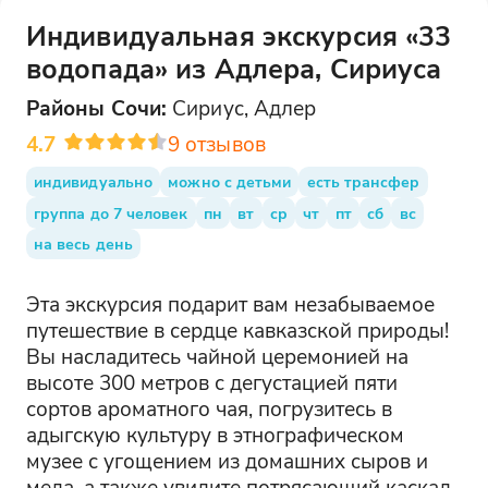
Индивидуальная экскурсия «33
водопада» из Адлера, Сириуса
Районы
Сочи
:
Сириус, Адлер
4.7
9
отзывов
индивидуально
можно с детьми
есть трансфер
группа до 7 человек
пн
вт
ср
чт
пт
сб
вс
на весь день
Эта экскурсия подарит вам незабываемое
путешествие в сердце кавказской природы!
Вы насладитесь чайной церемонией на
высоте 300 метров с дегустацией пяти
сортов ароматного чая, погрузитесь в
адыгскую культуру в этнографическом
музее с угощением из домашних сыров и
меда, а также увидите потрясающий каскад