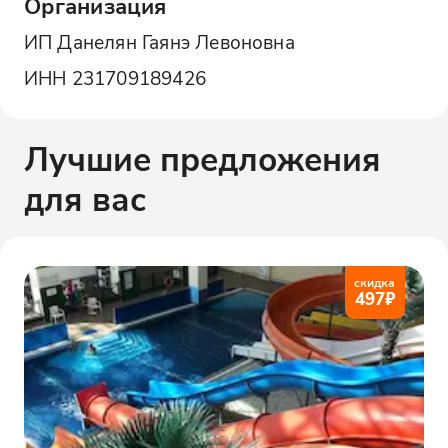
Организация
ИП Данелян Гаянэ Левоновна
ИНН
231709189426
Лучшие предложения
для вас
скидка
497
₽