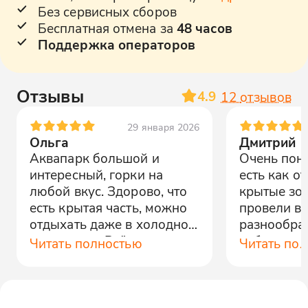
Без сервисных сборов
Бесплатная отмена за
48 часов
Поддержка операторов
Отзывы
4.9
12
отзывов
29 января 2026
Ольга
Дмитрий
Аквапарк большой и
Очень понр
интересный, горки на
есть как от
любой вкус. Здорово, что
крытые зо
есть крытая часть, можно
провели ве
отдыхать даже в холодное
разнообра
время года. Всё
работает о
Читать полностью
Читать по
понравилось!
Спасибо!