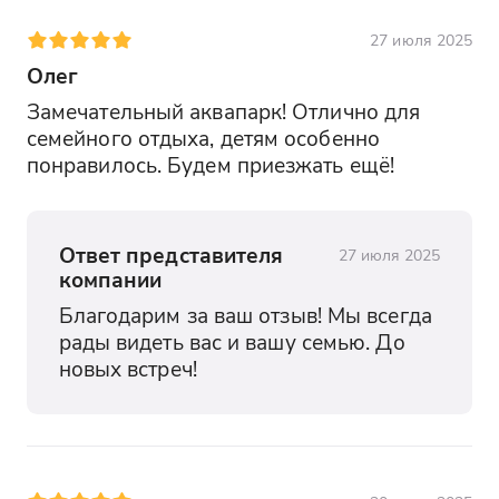
38. Изумруд - 8:30-8:40
27 июля 2025
39. Известие - 8:35-8:45
Олег
40. АЗС - 8:40-8:50
Замечательный аквапарк! Отлично для 
семейного отдыха, детям особенно 
41. Знание - 8:40-8:50
понравилось. Будем приезжать ещё!
42. Южный - 8:45-8:55
43. Кудепста - 9:00-9:10
Ответ представителя
27 июля 2025
компании
44. Хоста мост - 9:10-9:20
Благодарим за ваш отзыв! Мы всегда 
рады видеть вас и вашу семью. До 
Примерное время прибытия автобуса на
новых встреч!
остановку! Время рассчитывается с учетом
пробок, и опоздания туристов