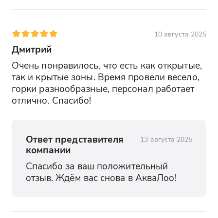
28. Гранат - 8:20-8.30
29. Калин.8 мар - 8:20-8:30
10 августа 2025
Дмитрий
30. Калин.Бог.Хмел - 8:20-8:30
Очень понравилось, что есть как открытые, 
31. Калин.Мороз - 8:20-8:30
так и крытые зоны. Время провели весело, 
горки разнообразные, персонал работает 
32. Южное взморье(каравай) - 8:25-8:35
отлично. Спасибо!
33. Космос(взлетная) - 8:25-8:35
34. Гоголя магнит - 8:25-8:35
Ответ представителя
13 августа 2025
компании
35. Апельсин - 8:25-8:35
Спасибо за ваш положительный 
отзыв. Ждём вас снова в АкваЛоо!
36. Лавровая - 8:30-8:40
37. Депо - 8:30-8:40