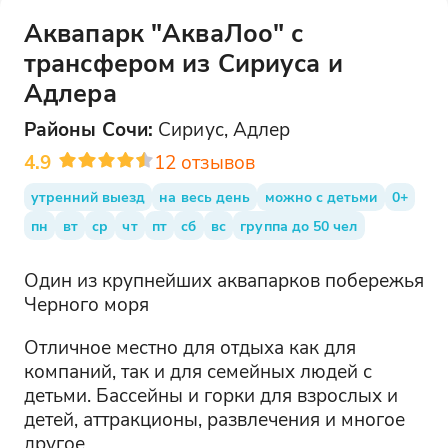
Аквапарк "АкваЛоо" с
трансфером из Сириуса и
Адлера
Районы
Сочи
:
Сириус, Адлер
4.9
12
отзывов
утренний выезд
на весь день
можно с детьми
0+
пн
вт
ср
чт
пт
сб
вс
группа до 50 чел
Один из крупнейших аквапарков побережья
Черного моря
Отличное местно для отдыха как для
компаний, так и для семейных людей с
детьми. Бассейны и горки для взрослых и
детей, аттракционы, развлечения и многое
другое