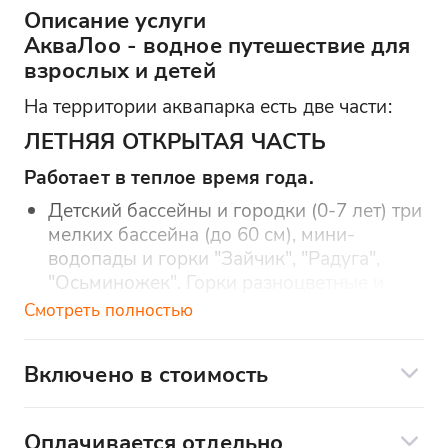
Описание услуги
АкваЛоо - водное путешествие для
взрослых и детей
На территории аквапарка есть две части:
ЛЕТНЯЯ ОТКРЫТАЯ ЧАСТЬ
Работает в теплое время года.
Детский бассейны и городки (0-7 лет) три
мелких бассейна (до 60 см), мини-
водопады и горки "Зайчик", "Радуга",
"Осьминожек". Горки разноцветные и
яркие, украшены ветряками, барабанами,
Смотреть полностью
разными крутящимися деталями.
Горка "Компактная" (строго 7-12 лет)
Включено в стоимость
Большие горки (строго с 12 лет)*
Трансфер
Мультислайд * Рафтинг * Спейсбот *
Оплачивается отдельно
Билет в аквапарк (не включает обед)
Мультислайд № 25