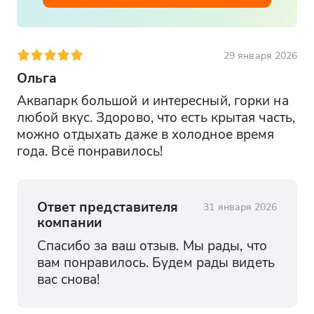
18. Гавана - 8:00-8:10
29 января 2026
19. Цвет.пят - 8:00-8:10
Ольга
20. Ул.Тюльпанивая - 8:00-8:10
Аквапарк большой и интересный, горки на 
любой вкус. Здорово, что есть крытая часть, 
21. Гипер магнит - 8:00-8:10
можно отдыхать даже в холодное время 
22. Администрация - 8:10-8:20
года. Всё понравилось!
23. Худ.школа - 8:10-8:20
Ответ представителя
31 января 2026
24. Алмаз холд - 8:10-8:20
компании
25. Понтос(фламинго) - 8:15-8.25
Спасибо за ваш отзыв. Мы рады, что 
вам понравилось. Будем рады видеть 
26. Замок - 8:15-8:25
вас снова!
27. Риф - 8:15-8.25