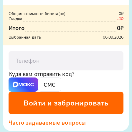
Общая стоимость билета(ов)
0₽
Скидка
-
0₽
Итого
0₽
Выбранная дата
06.09.2026
Телефон
Куда вам отправить код?
Узнать стоимость такси
СМС
ООО «Яндекс.Такси», ИНН: 7704340310,
erid:5jtCeReNx12oajvEYHEZWY9
Войти и забронировать
Часто задаваемые вопросы