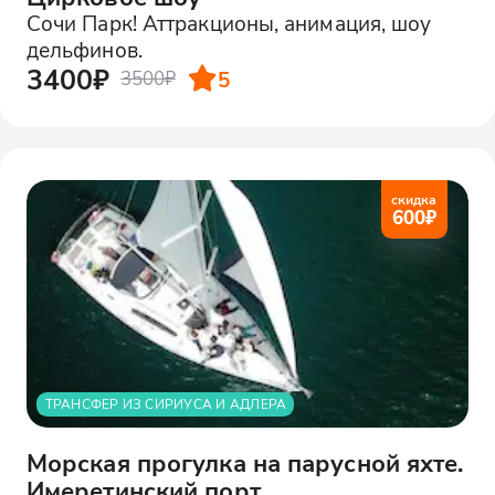
Сочи Парк! Аттракционы, анимация, шоу
дельфинов.
3400₽
5
3500₽
скидка
600
₽
ТРАНСФЕР ИЗ СИРИУСА И АДЛЕРА
Морская прогулка на парусной яхте.
Имеретинский порт