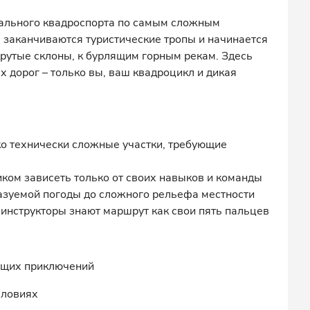
мального квадроспорта по самым сложным
е заканчиваются туристические тропы и начинается
крутые склоны, к бурлящим горным рекам. Здесь
 дорог – только вы, ваш квадроцикл и дикая
о технически сложные участки, требующие
иком зависеть только от своих навыков и команды
азуемой погоды до сложного рельефа местности
нструкторы знают маршрут как свои пять пальцев
оящих приключений
словиях