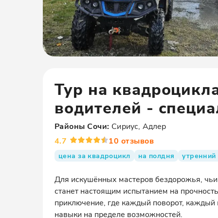
Тур на квадроцикл
водителей - специ
Районы
Сочи
:
Сириус, Адлер
4.7
10
отзывов
цена за квадроцикл
на полдня
утренний
Для искушённых мастеров бездорожья, чьи с
станет настоящим испытанием на прочность.
приключение, где каждый поворот, каждый 
навыки на пределе возможностей.