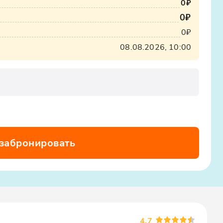
0₽
x12oajvEYHEZWY9
0₽
0₽
08.08.2026, 10:00
 забронировать
4.7