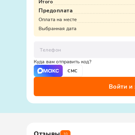
Итого
ООО «Яндекс.Такси», ИНН: 7704340310, erid:5jtCeReN
Предоплата
Оплата на месте
Выбранная дата
Телефон
Куда вам отправить код?
СМС
Войти и
Отзывы
10