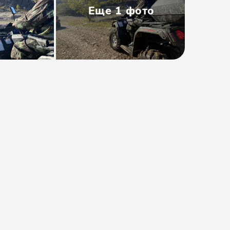
Еще
1
фото
Тип
:
Мини-группа
Размер группы
:
До 11 человек
Длительность
:
4-6 часов
Расписание
:
ежедневно
Время
:
10:00
от 50000₽
Предоплата от
10000₽
. Остаток
оплачивается на месте.