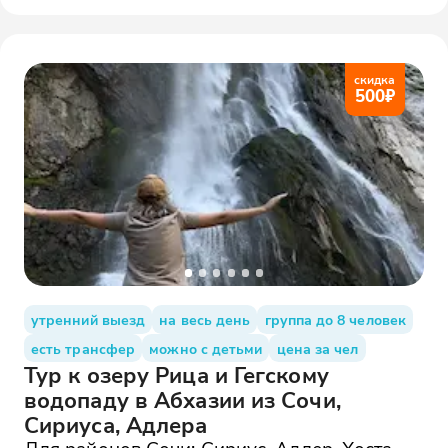
скидка
500
₽
утренний выезд
на весь день
группа до 8 человек
есть трансфер
можно с детьми
цена за чел
Тур к озеру Рица и Гегскому
водопаду в Абхазии из Сочи,
Сириуса, Адлера