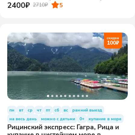
2400₽
5
2710₽
скидка
100
₽
пн
вт
ср
чт
пт
сб
вс
ранний выезд
на весь день
можно с детьми
0+
купание в море
Рицинский экспресс: Гагра, Рица и
купание в чистейшем море в