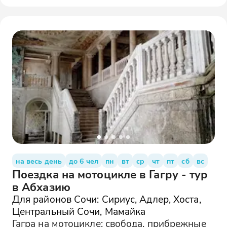
на весь день
до 6 чел
пн
вт
ср
чт
пт
сб
вс
Поездка на мотоцикле в Гагру - тур
в Абхазию
Для районов Сочи: Сириус, Адлер, Хоста,
Центральный Сочи, Мамайка
Гагра на мотоцикле: свобода, прибрежные