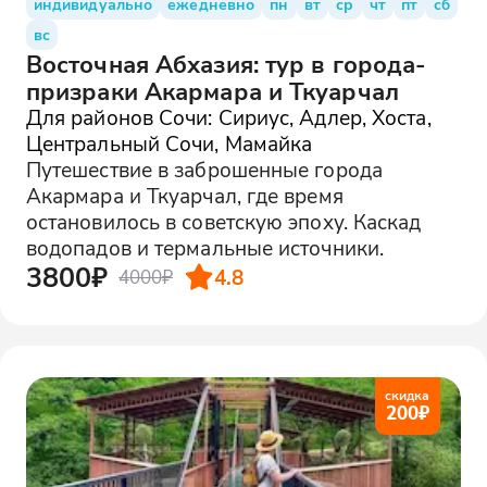
индивидуально
ежедневно
пн
вт
ср
чт
пт
сб
вс
Восточная Абхазия: тур в города-
призраки Акармара и Ткуарчал
Для районов Сочи: Сириус, Адлер, Хоста,
Центральный Сочи, Мамайка
Путешествие в заброшенные города
Акармара и Ткуарчал, где время
остановилось в советскую эпоху. Каскад
водопадов и термальные источники.
3800₽
4.8
4000₽
скидка
200
₽