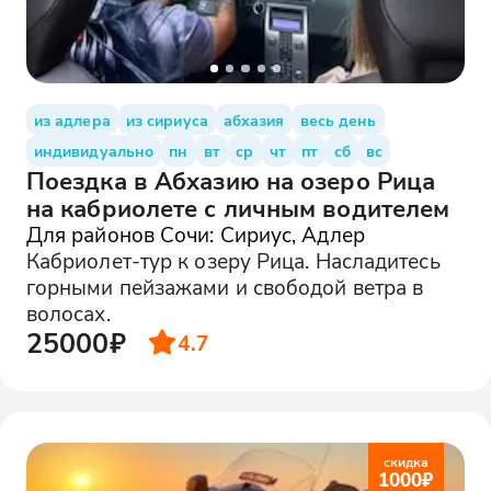
из адлера
из сириуса
абхазия
весь день
индивидуально
пн
вт
ср
чт
пт
сб
вс
Поездка в Абхазию на озеро Рица
на кабриолете с личным водителем
Для районов Сочи: Сириус, Адлер
Кабриолет-тур к озеру Рица. Насладитесь
горными пейзажами и свободой ветра в
волосах.
25000₽
4.7
скидка
1000
₽