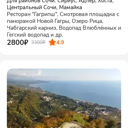
Для районов Сочи: Сириус, Адлер, Хоста,
Центральный Сочи, Мамайка
Ресторан "Гагрипш", Смотровая площадка с
панорамой Новой Гагры, Озеро Рица,
Чабгарский карниз, Водопад Влюблённых и
Гегский водопад и др.
2800₽
4.9
3300₽