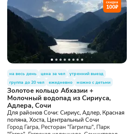
скидка
100
₽
на весь день
цена за чел
утренний выезд
группа до 20 чел
ежедневно
можно с детьми
Золотое кольцо Абхазии +
Молочный водопад из Сириуса,
Адлера, Сочи
Для районов Сочи: Сириус, Адлер, Красная
поляна, Хоста, Центральный Сочи
Город Гагра, Ресторан "Гагрипш", Парк
"Гагра", Гагрская колоннада, Самшитовая