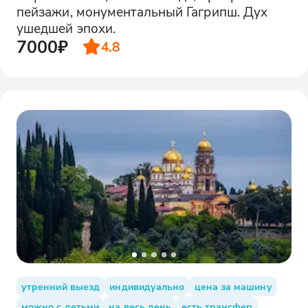
пейзажи, монументальный Гагрипш. Дух
ушедшей эпохи.
7000₽
4.8
утренний выезд
индивидуально
цена за машину
можно с детьми
на весь день
есть трансфер