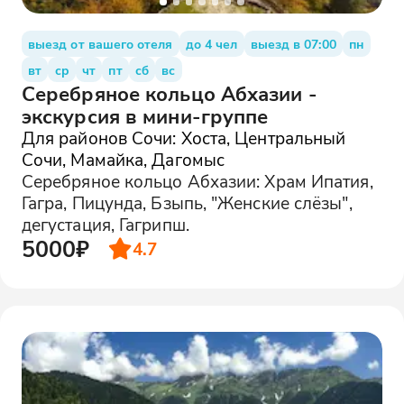
выезд от вашего отеля
до 4 чел
выезд в 07:00
пн
вт
ср
чт
пт
сб
вс
Серебряное кольцо Абхазии -
экскурсия в мини-группе
Для районов Сочи: Хоста, Центральный
Сочи, Мамайка, Дагомыс
Серебряное кольцо Абхазии: Храм Ипатия,
Гагра, Пицунда, Бзыпь, "Женские слёзы",
дегустация, Гагрипш.
5000₽
4.7