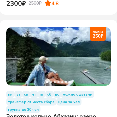
2300₽
4.8
2500₽
скидка
250
₽
пн
вт
ср
чт
пт
сб
вс
можно с детьми
трансфер от места сбора
цена за чел
группа до 20 чел
Золотое кольцо Абхазии: озеро