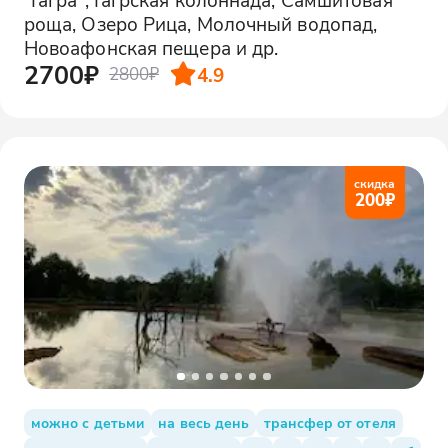
роща, Озеро Рица, Молочный водопад,
Новоафонская пещера и др.
2700₽
4.9
2800₽
скидка
200
₽
можно с детьми
на весь день
трансфер от отеля