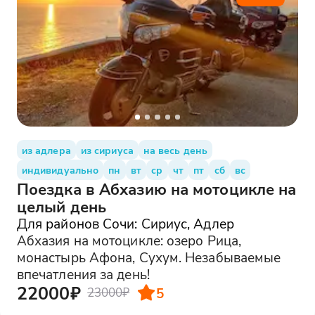
из адлера
из сириуса
на весь день
индивидуально
пн
вт
ср
чт
пт
сб
вс
Поездка в Абхазию на мотоцикле на
целый день
Для районов Сочи: Сириус, Адлер
Абхазия на мотоцикле: озеро Рица,
монастырь Афона, Сухум. Незабываемые
впечатления за день!
22000₽
5
23000₽