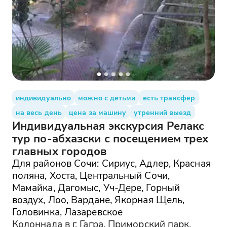
индивидуально
можно с детьми
есть трансфер
на весь день
цена за машину
утренний выезд
Индивидуальная экскурсия Релакс
тур по-абхазски с посещением трех
главных городов
Для районов Сочи: Сириус, Адлер, Красная
поляна, Хоста, Центральный Сочи,
Мамайка, Дагомыс, Уч-Дере, Горный
воздух, Лоо, Вардане, Якорная Щель,
Головинка, Лазаревское
Колоннада в г. Гагра, Приморский парк,