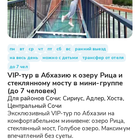
пн
вт
ср
чт
пт
сб
вс
ранний выезд
на весь день
можно с детьми
трансфер от отеля
до 7 чел
VIP-тур в Абхазию к озеру Рица и
стеклянному мосту в мини-группе
(до 7 человек)
Для районов Сочи: Сириус, Адлер, Хоста,
Центральный Сочи
Эксклюзивный VIP-тур по Абхазии на
комфортабельном минивене: озеро Рица,
стеклянный мост, Голубое озеро. Максимум
впечатлений без суеты.