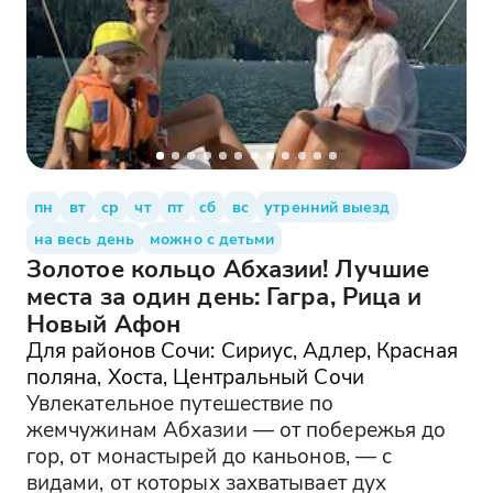
пн
вт
ср
чт
пт
сб
вс
утренний выезд
на весь день
можно с детьми
Золотое кольцо Абхазии! Лучшие
места за один день: Гагра, Рица и
Новый Афон
Для районов Сочи: Сириус, Адлер, Красная
поляна, Хоста, Центральный Сочи
Увлекательное путешествие по
жемчужинам Абхазии — от побережья до
гор, от монастырей до каньонов, — с
видами, от которых захватывает дух