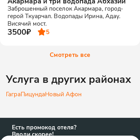
Акармара и три водопада Абхазии
Заброшенный поселок Акармара, город-
герой Ткуарчал. Водопады Ирина, Адау.
Висячий мост.
3500₽
5
Смотреть все
Услуга в других районах
Гагра
Пицунда
Новый Афон
Есть промокод отеля?
Вводи скорее!