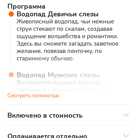
Программа
Водопад Девичьи слезы
Живописный водопад, чьи нежные
струи стекают по скалам, создавая
ощущение волшебства и романтики.
Здесь вы сможете загадать заветное
желание, повязав ленточку, по
старинному обычаю.
Водопад Мужские слезы
Вы посетите мощный водопад,
связанный с красивой абхазской
Смотреть полностью
легендой о силе и верности, и
почувствуете его освежающие брызги.
Считается, что он приносит удачу и
Включено в стоимость
исполняет желания.
Транспорт, подготовленный к туру
Экскурсионное сопровождение
Голубое озеро
Оплачивается отдельно