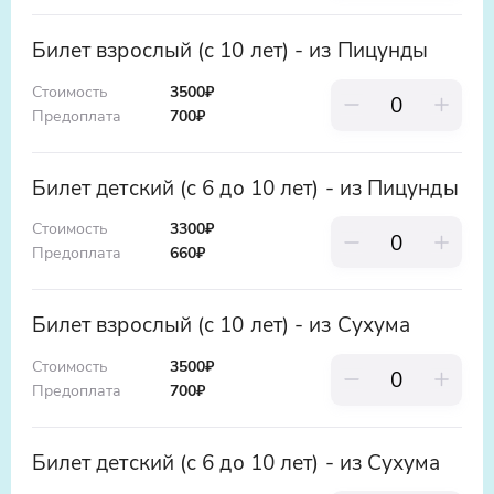
воду из природного минерального
источника, известного своими
Билет взрослый (с 10 лет) - из Пицунды
полезными свойствами. Здесь вы
ощутите свежесть и чистоту горной
Стоимость
3500₽
воды, которая, как говорят, заряжает
Предоплата
700
₽
энергией.
Билет детский (с 6 до 10 лет) - из Пицунды
Долина Черных тюльпанов
Вы посетите удивительную Долину
Стоимость
3300₽
Черных тюльпанов, где сможете
Предоплата
660
₽
насладиться уникальным цветением
этих редких и загадочных цветов. В
Билет взрослый (с 10 лет) - из Сухума
сезон цветения здесь царит
неповторимая атмосфера и открываются
Стоимость
3500₽
невероятно красивые виды.
Предоплата
700
₽
Билет детский (с 6 до 10 лет) - из Сухума