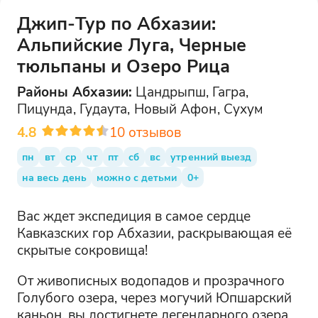
Джип-Тур по Абхазии:
Альпийские Луга, Черные
тюльпаны и Озеро Рица
Районы
Абхазии
:
Цандрыпш, Гагра,
Пицунда, Гудаута, Новый Афон, Сухум
4.8
10
отзывов
пн
вт
ср
чт
пт
сб
вс
утренний выезд
на весь день
можно с детьми
0+
Вас ждет экспедиция в самое сердце
Кавказских гор Абхазии, раскрывающая её
скрытые сокровища!
От живописных водопадов и прозрачного
Голубого озера, через могучий Юпшарский
каньон, вы достигнете легендарного озера