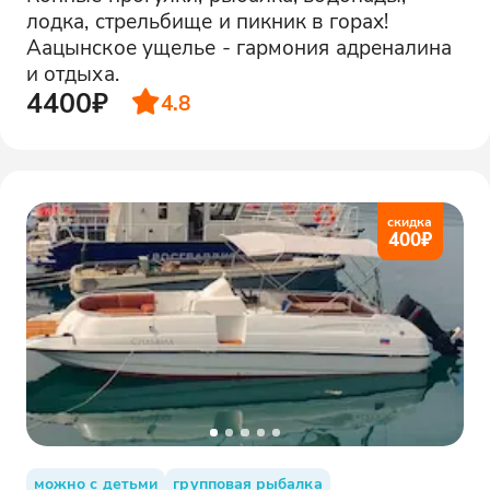
лодка, стрельбище и пикник в горах!
Аацынское ущелье - гармония адреналина
и отдыха.
4400₽
4.8
скидка
400
₽
можно с детьми
групповая рыбалка