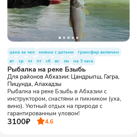
цена за чел
можно с детьми
трансфер включен
вт
ср
чт
пт
сб
вс
пн
на 3 часа
Рыбалка на реке Бзыбь
Для районов Абхазии: Цандрыпш, Гагра,
Пицунда, Алахадзы
Рыбалка на реке Бзыбь в Абхазии с
инструктором, снастями и пикником (уха,
вино). Уютный отдых на природе с
гарантированным уловом!
3100₽
4.6