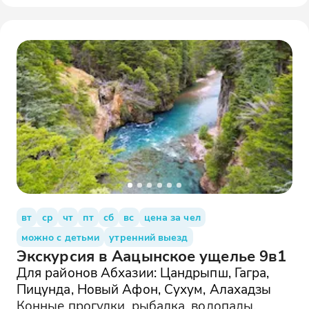
вт
ср
чт
пт
сб
вс
цена за чел
можно с детьми
утренний выезд
Экскурсия в Аацынское ущелье 9в1
Для районов Абхазии: Цандрыпш, Гагра,
Пицунда, Новый Афон, Сухум, Алахадзы
Конные прогулки, рыбалка, водопады,