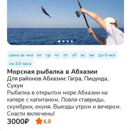
цена за чел
вт
ср
чт
пт
сб
вс
пн
до 6 чел
на 2.5 часа
Морская рыбалка в Абхазии
Для районов Абхазии: Гагра, Пицунда,
Сухум
Рыбалка в открытом море Абхазии на
катере с капитаном. Ловля ставриды,
скумбрии, окуня. Выезды утром и вечером.
Снасти включены!
3000₽
4.8