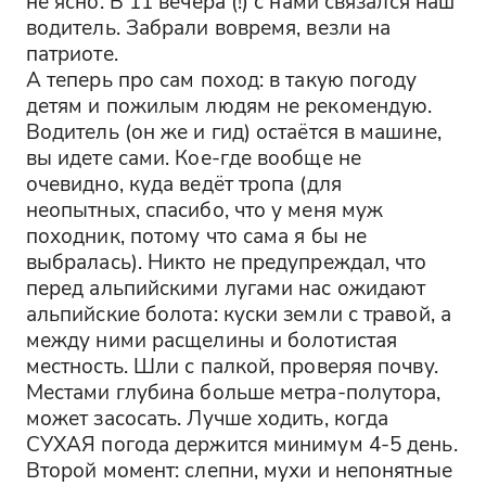
не ясно. В 11 вечера (!) с нами связался наш 
водитель. Забрали вовремя, везли на 
патриоте. 

А теперь про сам поход: в такую погоду 
детям и пожилым людям не рекомендую. 
Водитель (он же и гид) остаётся в машине, 
вы идете сами. Кое-где вообще не 
очевидно, куда ведёт тропа (для 
неопытных, спасибо, что у меня муж 
походник, потому что сама я бы не 
выбралась). Никто не предупреждал, что 
перед альпийскими лугами нас ожидают 
альпийские болота: куски земли с травой, а 
между ними расщелины и болотистая 
местность. Шли с палкой, проверяя почву. 
Местами глубина больше метра-полутора, 
может засосать. Лучше ходить, когда 
СУХАЯ погода держится минимум 4-5 день. 
Второй момент: слепни, мухи и непонятные 