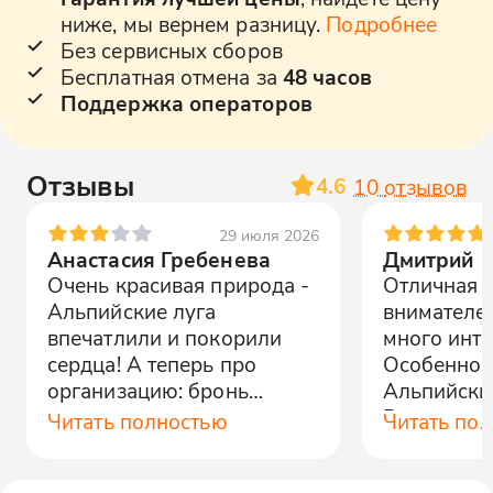
ниже, мы вернем разницу.
Подробнее
Без сервисных сборов
Бесплатная отмена за
48 часов
Поддержка операторов
Отзывы
4.6
10
отзывов
29 июля 2026
Анастасия Гребенева
Дмитрий
Очень красивая природа -
Отличная п
Альпийские луга
внимателен
впечатлили и покорили
много инте
сердца! А теперь про
Особенно 
организацию: бронь
Альпийские
подтвердили сразу, но
Рекоменду
Читать полностью
Читать по
никакой менеджер не
любителей
связывался. Нашли
отдыха.