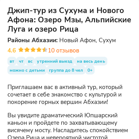
Джип-тур из Сухума и Нового
Афона: Озеро Мзы, Альпийские
Луга и озеро Рица
Районы
Абхазии
:
Новый Афон, Сухум
4.6
10
отзывов
вт
чт
вс
утренний выезд
на весь день
можно с детьми
группа до 8 чел
0+
Приглашаем вас в активный тур, который
сочетает в себе знакомство с культурой и
покорение горных вершин Абхазии!
Вы увидите драматический Юпшарский
каньон и пройдете по захватывающему
висячему мосту. Насладитесь спокойствием
Озера Рица и невероятной чистотой