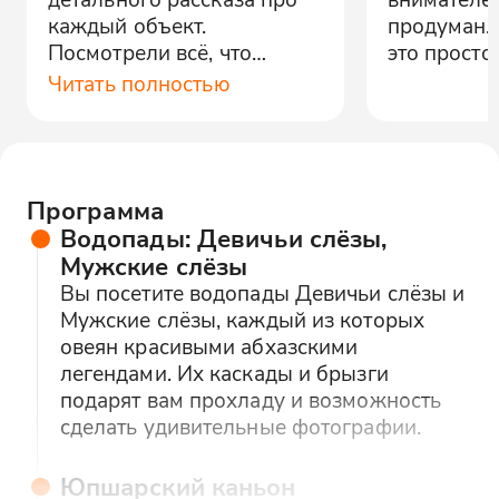
каждый объект.
продуман. 
Посмотрели всё, что
это просто
планировали, но как-то
Читать полностью
поверхностно.
Программа
Водопады: Девичьи слёзы,
Мужские слёзы
Вы посетите водопады Девичьи слёзы и
Мужские слёзы, каждый из которых
овеян красивыми абхазскими
легендами. Их каскады и брызги
подарят вам прохладу и возможность
сделать удивительные фотографии.
Юпшарский каньон