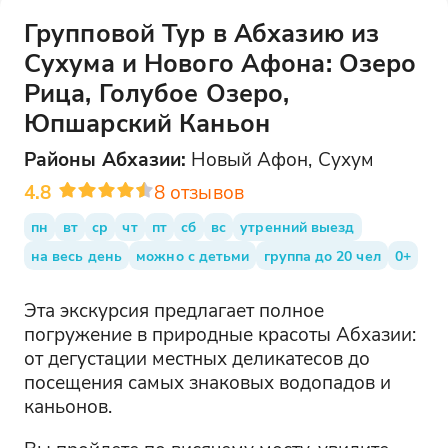
Групповой Тур в Абхазию из
Сухума и Нового Афона: Озеро
Рица, Голубое Озеро,
Юпшарский Каньон
Районы
Абхазии
:
Новый Афон, Сухум
4.8
8
отзывов
пн
вт
ср
чт
пт
сб
вс
утренний выезд
на весь день
можно с детьми
группа до 20 чел
0+
Эта экскурсия предлагает полное
погружение в природные красоты Абхазии:
от дегустации местных деликатесов до
посещения самых знаковых водопадов и
каньонов.