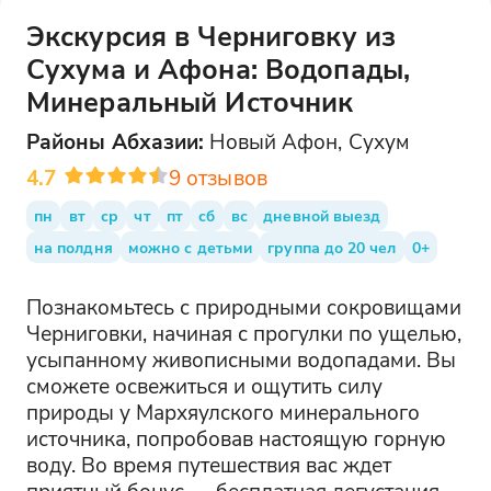
Экскурсия в Черниговку из
Сухума и Афона: Водопады,
Минеральный Источник
Районы
Абхазии
:
Новый Афон, Сухум
4.7
9
отзывов
пн
вт
ср
чт
пт
сб
вс
дневной выезд
на полдня
можно с детьми
группа до 20 чел
0+
Познакомьтесь с природными сокровищами
Черниговки, начиная с прогулки по ущелью,
усыпанному живописными водопадами. Вы
сможете освежиться и ощутить силу
природы у Мархяулского минерального
источника, попробовав настоящую горную
воду. Во время путешествия вас ждет
приятный бонус — бесплатная дегустация