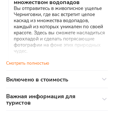
множеством водопадов
Вы отправитесь в живописное ущелье
Черниговки, где вас встретит целое
каскад из множества водопадов,
каждый из которых уникален по своей
красоте. Здесь вы сможете насладиться
прохладой и сделать потрясающие
фотографии на фоне этих природных
чудес.
Смотреть полностью
Мархяулский минеральный
источник
Вы посетите Мархяулский минеральный
Включено в стоимость
источник, известный своими целебными
Экскурсионное сопровождение
свойствами и кристально чистой водой,
Трансфер
бьющей из-под земли. Здесь вы
Важная информация для
сможете попробовать настоящую
туристов
Дегустация
горную воду и почувствовать ее
освежающую силу.