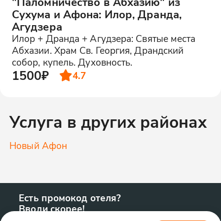
"Паломничество в Абхазию" из
Сухума и Афона: Илор, Дранда,
Агудзера
Илор + Дранда + Агудзера: Святые места
Абхазии. Храм Св. Георгия, Драндский
собор, купель. Духовность.
1500₽
4.7
Услуга в других районах
Новый Афон
Есть промокод отеля?
Вводи скорее!