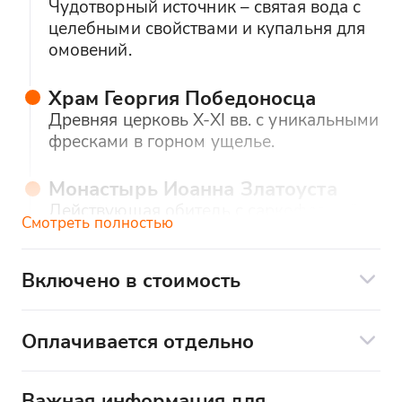
Чудотворный источник – святая вода с
целебными свойствами и купальня для
омовений.
Храм Георгия Победоносца
Древняя церковь X-XI вв. с уникальными
фресками в горном ущелье.
Монастырь Иоанна Златоуста
Действующая обитель с саркофагом IV-
Смотреть полностью
V вв. и чудотворной иконой.
Включено в стоимость
Храм и могила св. Василиска
Место упокоения мученика с частицами
Входит в стоимость:
мощей в серебряной раке.
Оплачивается отдельно
Дегустация (мёд, вино, сыр)
Оплачивается отдельно (по
Дегустация местных продуктов
Транспортное обслуживание
желанию):
Мёд – горный каштановый и цветочный.
Важная информация для