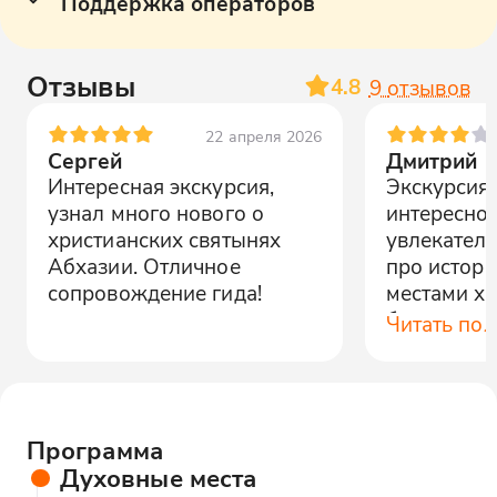
Поддержка операторов
Отзывы
4.8
9
отзывов
22 апреля 2026
Сергей
Дмитрий
Интересная экскурсия,
Экскурсия
узнал много нового о
интересной
христианских святынях
увлекател
Абхазии. Отличное
про истори
сопровождение гида!
местами х
больше по
Читать по
Программа
Духовные места