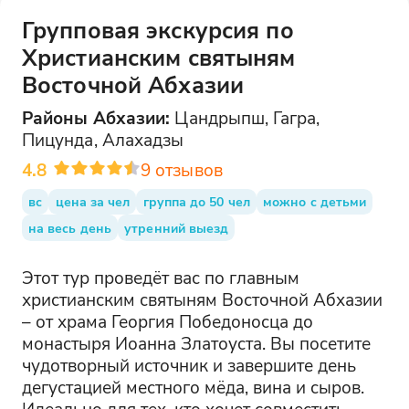
Групповая экскурсия по
Христианским святыням
Восточной Абхазии
Районы
Абхазии
:
Цандрыпш, Гагра,
Пицунда, Алахадзы
4.8
9
отзывов
вс
цена за чел
группа до 50 чел
можно с детьми
на весь день
утренний выезд
Этот тур проведёт вас по главным
христианским святыням Восточной Абхазии
– от храма Георгия Победоносца до
монастыря Иоанна Златоуста. Вы посетите
чудотворный источник и завершите день
дегустацией местного мёда, вина и сыров.
Идеально для тех, кто хочет совместить