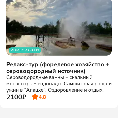
РЕЛАКС И ОТДЫХ
Релакс-тур (форелевое хозяйство +
сероводородный источник)
Сероводородные ванны + скальный
монастырь + водопады. Самшитовая роща и
ужин в "Апацхе". Оздоровление и отдых!
2100₽
4.8