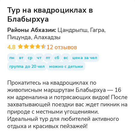
Тур на квадроциклах в
Блабырхуа
Районы
Абхазии
:
Цандрыпш, Гагра,
Пицунда, Алахадзы
4.8
12
отзывов
пн
вт
ср
чт
пт
сб
вс
цена за чел
группа до 20 чел
можно с детьми
Прокатитесь на квадроциклах по
живописным маршрутам Блабырхуа — 16
км адреналина и потрясающих видов! После
захватывающей поездки вас ждет пикник на
природе с местными угощениями.
Идеальный тур для любителей активного
отдыха и красивых пейзажей!