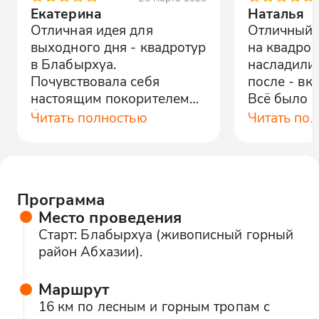
Екатерина
Наталья
Отличная идея для
Отличный т
выходного дня - квадротур
на квадроц
в Блабырхуа.
насладилис
Почувствовала себя
после - вк
настоящим покорителем
Всё было ч
бездорожья, впечатления
организова
Читать полностью
Читать по
просто отличные. Пикник
рекоменду
был вкусным, спасибо
организаторам!
Программа
Место проведения
Старт: Блабырхуа (живописный горный
район Абхазии).
Маршрут
16 км по лесным и горным тропам с