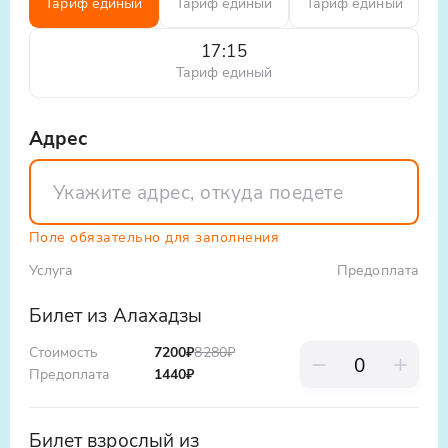
Тариф единый
Тариф единый
Тариф единый
Одежда: удобная, закрытая обувь.
Этот тур подойдёт любителям активного
17:15
отдыха, семьям с детьми и тем, кто хочет
Тариф единый
увидеть Абхазию с нового ракурса.
Почувствуйте свободу и драйв, откройте для
Адрес
себя неизведанные уголки и получите заряд
бодрости на долгое время!
Поле обязательно для заполнения
Услуга
Предоплата
Билет из Алахадзы
Стоимость
7200
₽
8280
₽
Предоплата
1440
₽
Билет взрослый из