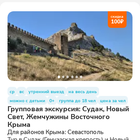
скидка
100
₽
ср
вс
утренний выезд
на весь день
можно с детьми
0+
группа до 18 чел
цена за чел
Групповая экскурсия: Судак, Новый
Свет, Жемчужины Восточного
Крыма
Для районов Крыма: Севастополь
Тур в Судак (Генуэзская крепость) и Новый