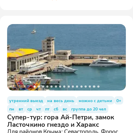
утренний выезд
на весь день
можно с детьми
0+
пн
вт
ср
чт
пт
сб
вс
группа до 20 чел
Супер-тур: гора Ай-Петри, замок
Ласточкино гнездо и Харакс
Для районов Крыма: Севастополь, Форос,