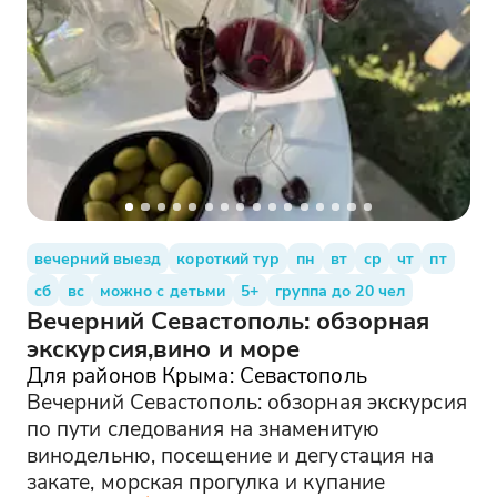
вечерний выезд
короткий тур
пн
вт
ср
чт
пт
сб
вс
можно с детьми
5+
группа до 20 чел
Вечерний Севастополь: обзорная
экскурсия,вино и море
Для районов Крыма: Севастополь
Вечерний Севастополь: обзорная экскурсия
по пути следования на знаменитую
винодельню, посещение и дегустация на
закате, морская прогулка и купание