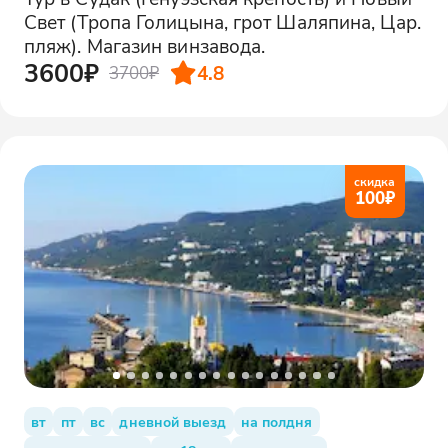
Свет (Тропа Голицына, грот Шаляпина, Цар.
пляж). Магазин винзавода.
3600₽
4.8
3700₽
скидка
100
₽
вт
пт
вс
дневной выезд
на полдня