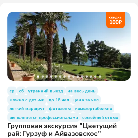
скидка
100
₽
ср
сб
утренний выезд
на весь день
можно с детьми
до 18 чел
цена за чел
легкий маршрут
фотозоны
комфортабельно
выполняется профессионалами
семейный отдых
Групповая экскурсия "Цветущий
рай: Гурзуф и Айвазовское"