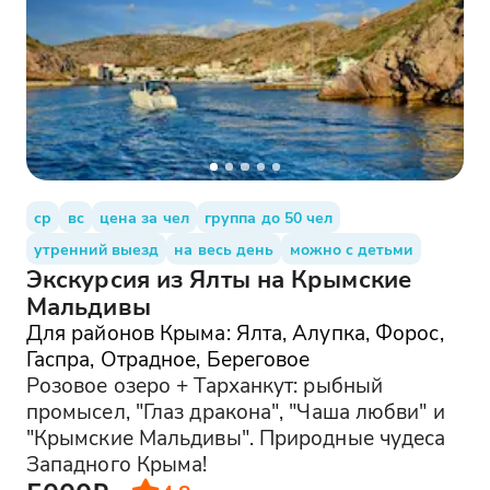
ср
вс
цена за чел
группа до 50 чел
утренний выезд
на весь день
можно с детьми
Экскурсия из Ялты на Крымские
Мальдивы
Для районов Крыма: Ялта, Алупка, Форос,
Гаспра, Отрадное, Береговое
Розовое озеро + Тарханкут: рыбный
промысел, "Глаз дракона", "Чаша любви" и
"Крымские Мальдивы". Природные чудеса
Западного Крыма!