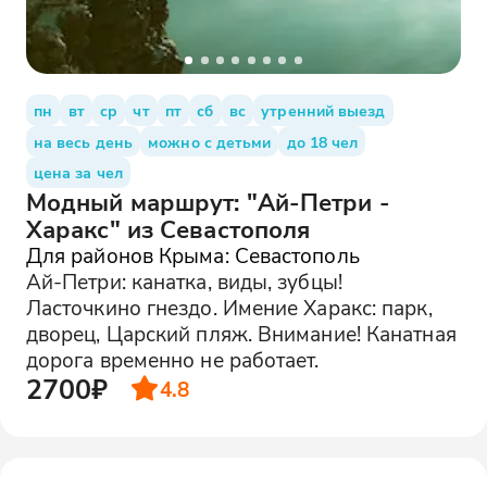
пн
вт
ср
чт
пт
сб
вс
утренний выезд
на весь день
можно с детьми
до 18 чел
цена за чел
Модный маршрут: "Ай-Петри -
Харакс" из Севастополя
Для районов Крыма: Севастополь
Ай-Петри: канатка, виды, зубцы!
Ласточкино гнездо. Имение Харакс: парк,
дворец, Царский пляж. Внимание! Канатная
дорога временно не работает.
2700₽
4.8