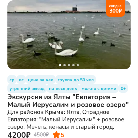
скидка
300
₽
ср
вс
цена за чел
группа до 50 чел
утренний выезд
на весь день
можно с детьми
0+
Экскурсия из Ялты "Евпатория –
Малый Иерусалим и розовое озеро"
Для районов Крыма: Ялта, Отрадное
Евпатория: "Малый Иерусалим" + розовое
озеро. Мечеть, кенасы и старый город.
4200₽
5
4500₽