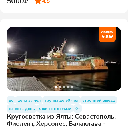
5000₽
4.8
скидка
500
₽
вс
цена за чел
группа до 50 чел
утренний выезд
на весь день
можно с детьми
0+
Кругосветка из Ялты: Севастополь,
Фиолент, Херсонес, Балаклава -