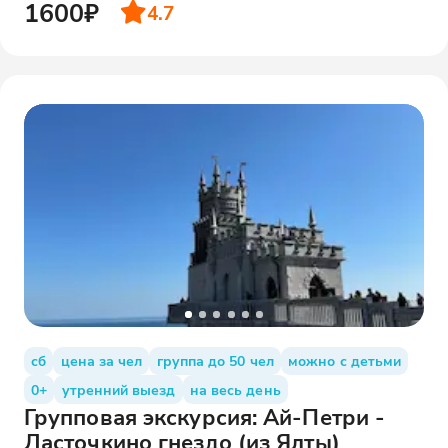
1600₽
4.7
сб
цена за чел
группа до 50 чел
можно с детьми
0+
утренний выезд
на весь день
Групповая экскурсия: Ай-Петри -
Ласточкино гнездо (из Ялты)