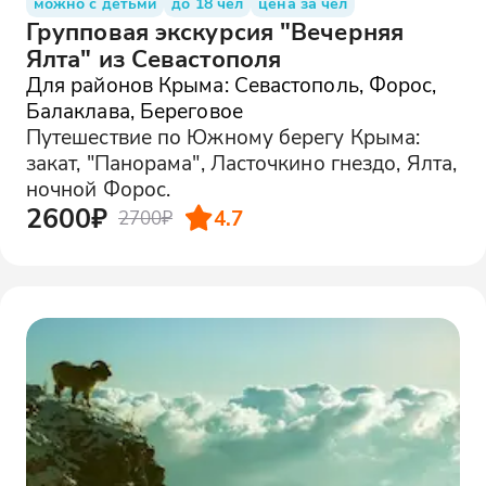
можно с детьми
до 18 чел
цена за чел
Групповая экскурсия "Вечерняя
Ялта" из Севастополя
Для районов Крыма: Севастополь, Форос,
Балаклава, Береговое
Путешествие по Южному берегу Крыма:
закат, "Панорама", Ласточкино гнездо, Ялта,
ночной Форос.
2600₽
4.7
2700₽