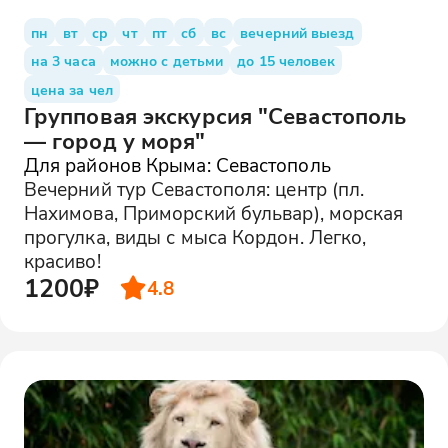
пн
вт
ср
чт
пт
сб
вс
вечерний выезд
на 3 часа
можно с детьми
до 15 человек
цена за чел
Групповая экскурсия "Севастополь
— город у моря"
Для районов Крыма: Севастополь
Вечерний тур Севастополя: центр (пл.
Нахимова, Приморский бульвар), морская
прогулка, виды с мыса Кордон. Легко,
красиво!
1200₽
4.8