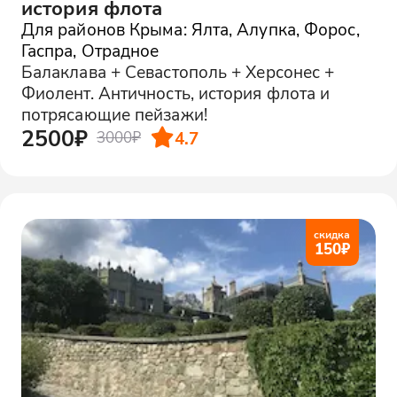
история флота
Для районов Крыма: Ялта, Алупка, Форос,
Гаспра, Отрадное
Балаклава + Севастополь + Херсонес +
Фиолент. Античность, история флота и
потрясающие пейзажи!
2500₽
4.7
3000₽
скидка
150
₽