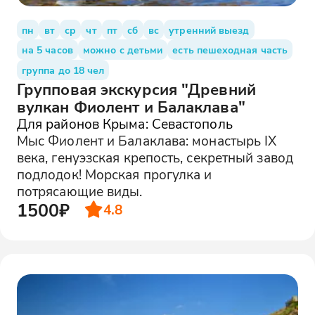
пн
вт
ср
чт
пт
сб
вс
утренний выезд
на 5 часов
можно с детьми
есть пешеходная часть
группа до 18 чел
Групповая экскурсия "Древний
вулкан Фиолент и Балаклава"
Для районов Крыма: Севастополь
Мыс Фиолент и Балаклава: монастырь IX
века, генуэзская крепость, секретный завод
подлодок! Морская прогулка и
потрясающие виды.
1500₽
4.8