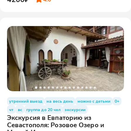
утренний выезд
на весь день
можно с детьми
0+
чт
вс
группа до 20 чел
экскурсии
Экскурсия в Евпаторию из
Севастополя: Розовое Озеро и