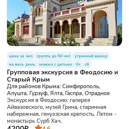
цена за чел
группа до 50 чел
утренний выезд
на весь день
можно с детьми
0+
сб
Групповая экскурсия в Феодосию и
Старый Крым
Для районов Крыма: Симферополь,
Алушта, Гурзуф, Ялта, Гаспра, Отрадное
Экскурсия в Феодосию: галерея
Айвазовского, музей Грина, старинная
набережная, генуэзская крепость. Летом -
монастырь Сурб Хач.
4200₽
4.6