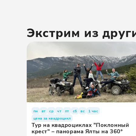
Экстрим
из друг
пн
вт
ср
чт
пт
сб
вс
1 час
цена за квадроцикл
Тур на квадроциклах "Поклонный
крест" – панорама Ялты на 360°