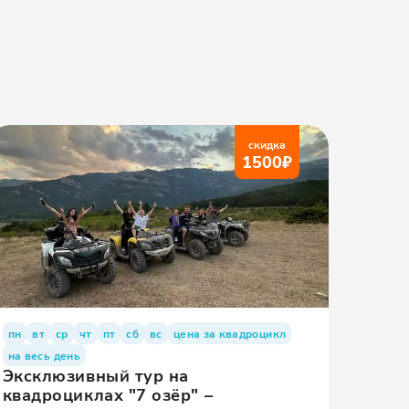
скидка
1500
₽
пн
вт
ср
чт
пт
сб
вс
цена за квадроцикл
на весь день
Эксклюзивный тур на
квадроциклах "7 озёр" –