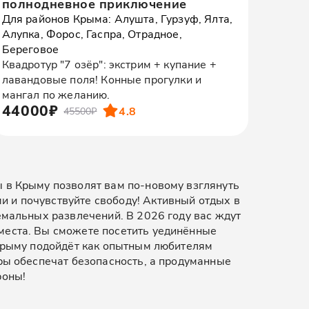
полнодневное приключение
Для районов Крыма: Алушта, Гурзуф, Ялта,
Алупка, Форос, Гаспра, Отрадное,
Береговое
Квадротур "7 озёр": экстрим + купание +
лавандовые поля! Конные прогулки и
мангал по желанию.
44000₽
4.8
45500₽
ы в Крыму позволят вам по-новому взглянуть
 и почувствуйте свободу! Активный отдых в
емальных развлечений. В 2026 году вас ждут
места. Вы сможете посетить уединённые
 Крыму подойдёт как опытным любителям
оры обеспечат безопасность, а продуманные
роны!