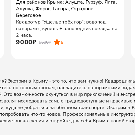
Для районов Крыма: Алушта, Гурзуф, Ялта,
Алупка, Форос, Гаспра, Отрадное,
Береговое
Квадротур "Ущелье трёх гор": водопад,
панорамы, купель + заповедник поездка на
2 часа.
9000₽
5
9500₽
? Экстрим в Крыму - это то, что вам нужно! Квадроцикл
тесь по горным тропам, насладитесь панорамными видами
й. Это возможность окунуться в мир приключений и экстр
озволят исследовать самые труднодоступные и красивые 
ти, куда не добраться на обычном транспорте. Экстрим в
т попробовать что-то новое. Профессиональные инструкт
ркие впечатления и откройте для себя Крым с новой сто