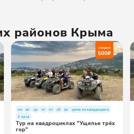
их районов
Крыма
скидка
500
₽
пн
вт
ср
чт
пт
сб
вс
цена за квадроцикл
2 часа
Тур на квадроциклах "Ущелье трёх
гор"