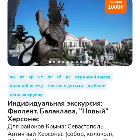
скидка
1000
₽
пн
вт
ср
чт
пт
сб
вс
утренний выезд
дневной выезд
можно с детьми
до 6 чел
цена за группу
Индивидуальная экскурсия:
Фиолент, Балаклава, "Новый"
Херсонес
Для районов Крыма: Севастополь
Античный Херсонес (собор, колокол),