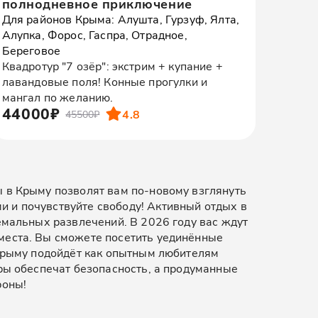
полнодневное приключение
Для районов Крыма: Алушта, Гурзуф, Ялта,
Алупка, Форос, Гаспра, Отрадное,
Береговое
Квадротур "7 озёр": экстрим + купание +
лавандовые поля! Конные прогулки и
мангал по желанию.
44000₽
4.8
45500₽
ы в Крыму позволят вам по-новому взглянуть
 и почувствуйте свободу! Активный отдых в
емальных развлечений. В 2026 году вас ждут
места. Вы сможете посетить уединённые
 Крыму подойдёт как опытным любителям
оры обеспечат безопасность, а продуманные
роны!