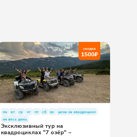
скидка
1500
₽
пн
вт
ср
чт
пт
сб
вс
цена за квадроцикл
на весь день
Эксклюзивный тур на
квадроциклах "7 озёр" –