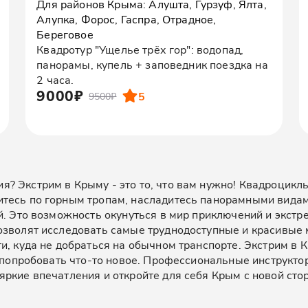
Для районов Крыма: Алушта, Гурзуф, Ялта,
Алупка, Форос, Гаспра, Отрадное,
Береговое
Квадротур "Ущелье трёх гор": водопад,
панорамы, купель + заповедник поездка на
2 часа.
9000₽
5
9500₽
? Экстрим в Крыму - это то, что вам нужно! Квадроцикл
тесь по горным тропам, насладитесь панорамными видами
й. Это возможность окунуться в мир приключений и экстр
озволят исследовать самые труднодоступные и красивые 
ти, куда не добраться на обычном транспорте. Экстрим в
т попробовать что-то новое. Профессиональные инструкт
ркие впечатления и откройте для себя Крым с новой сто