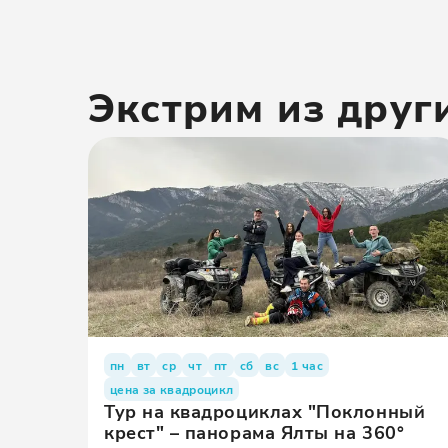
Экстрим
из друг
пн
вт
ср
чт
пт
сб
вс
1 час
цена за квадроцикл
Тур на квадроциклах "Поклонный
крест" – панорама Ялты на 360°