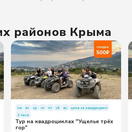
их районов
Крыма
скидка
500
₽
пн
вт
ср
чт
пт
сб
вс
цена за квадроцикл
2 часа
Тур на квадроциклах "Ущелье трёх
гор"