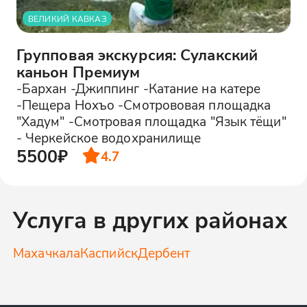
ВЕЛИКИЙ КАВКАЗ
Групповая экскурсия: Сулакский
каньон Премиум
-Бархан -Джиппинг -Катание на катере
-Пещера Нохъо -Смотрововая площадка
"Хадум" -Смотровая площадка "Язык тёщи"
- Черкейское водохранилище
5500₽
4.7
Услуга в других районах
Махачкала
Каспийск
Дербент