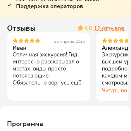
Поддержка операторов
Отзывы
4.8
16
отзывов
25 апреля 2026
Иван
Александ
Отличная экскурсия! Гид
Экскурсию
интересно рассказывал о
высшем уро
местах, виды просто
подробно 
потрясающие.
каждом мес
Обязательно вернусь ещё.
смотровых
просто не
Читать по
Отлично п
Программа