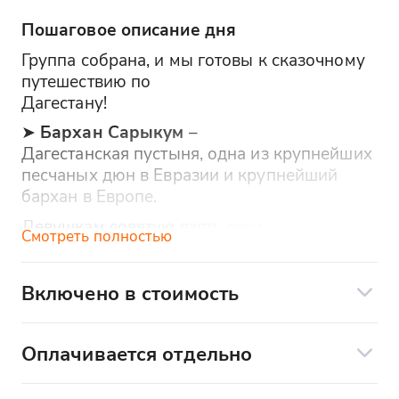
Пошаговое описание дня
Группа собрана, и мы готовы к сказочному
путешествию по
Дагестану!
➤
Бархан Сарыкум
–
Дагестанская пустыня, одна из крупнейших
песчаных дюн в Евразии и крупнейший
бархан в Европе.
Девушкам советую взять свои лучшие
Смотреть полностью
наряды для эффектных кадров.
Побываем в мини-пустыне, побегаем по
песку и получим заряд энергии от местной
Включено в стоимость
обстановки.
- трансфер
➤
Обед – Комплекс
Оплачивается отдельно
- сопровождение гида
➤
Глав Рыба
– экотуркомплекс,
- входные билеты на верхнюю смотровую
лучшее форелевое хозяйство в Дагестане,
- обед в ресторане Кавказ
бархана (250₽)