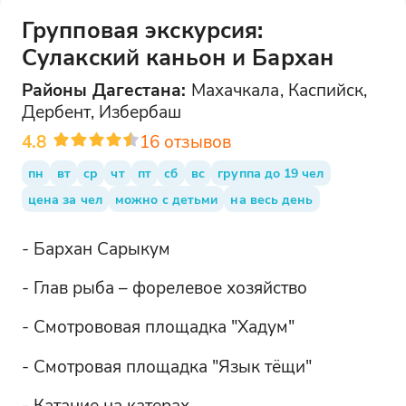
Групповая экскурсия:
Сулакский каньон и Бархан
Районы
Дагестана
:
Махачкала, Каспийск,
Дербент, Избербаш
4.8
16
отзывов
пн
вт
ср
чт
пт
сб
вс
группа до 19 чел
цена за чел
можно с детьми
на весь день
- Бархан Сарыкум
- Глав рыба – форелевое хозяйство
- Смотрововая площадка "Хадум"
- Смотровая площадка "Язык тёщи"
- Катание на катерах