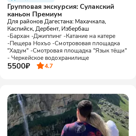
Групповая экскурсия: Сулакский
каньон Премиум
Для районов Дагестана: Махачкала,
Каспийск, Дербент, Избербаш
-Бархан -Джиппинг -Катание на катере
-Пещера Нохъо -Смотрововая площадка
"Хадум" -Смотровая площадка "Язык тёщи"
- Черкейское водохранилище
5500₽
4.7