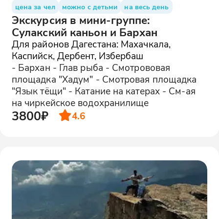
цена за чел
можно с детьми
на весь день
Экскурсия в мини-группе:
Сулакский каньон и Бархан
Для районов Дагестана: Махачкала,
Каспийск, Дербент, Избербаш
- Бархан - Глав рыба - Смотрововая
площадка "Хадум" - Смотровая площадка
"Язык тёщи" - Катание на катерах - См-ая
на чиркейское водохранилище
3800₽
4.6