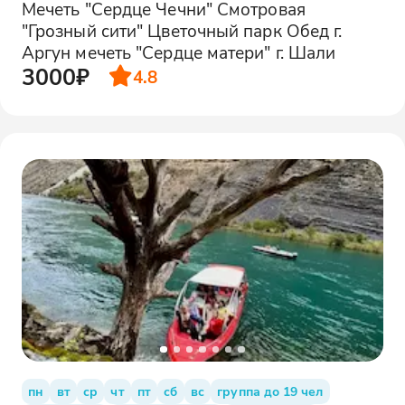
Мечеть "Сердце Чечни" Смотровая
"Грозный сити" Цветочный парк Обед г.
Аргун мечеть "Сердце матери" г. Шали
3000₽
4.8
пн
вт
ср
чт
пт
сб
вс
группа до 19 чел