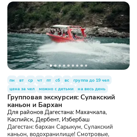
пн
вт
ср
чт
пт
сб
вс
группа до 19 чел
цена за чел
можно с детьми
на весь день
Групповая экскурсия: Сулакский
каньон и Бархан
Для районов Дагестана: Махачкала,
Каспийск, Дербент, Избербаш
Дагестан: бархан Сарыкум, Сулакский
каньон, водохранилище! Смотровые,