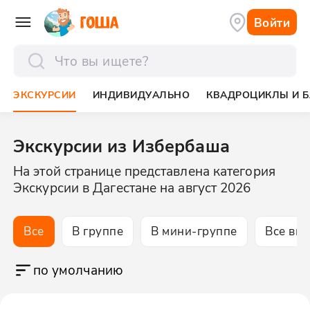
Войти
отправить
ЭКСКУРСИИ
ИНДИВИДУАЛЬНО
КВАДРОЦИКЛЫ И Б
Экскурсии из Избербаша
На этой странице представлена категория
Экскурсии в Дагестане на август 2026
Все
В группе
В мини-группе
Все вк
по умолчанию