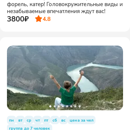
форель, катер! Головокружительные виды и
незабываемые впечатления ждут вас!
3800₽
4.8
пн
вт
ср
чт
пт
сб
вс
цена за чел
группа до 7 человек