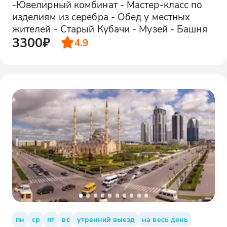
-Ювелирный комбинат - Мастер-класс по
изделиям из серебра - Обед у местных
жителей - Старый Кубачи - Музей - Башня
3300₽
4.9
пн
ср
пт
вс
утренний выезд
на весь день