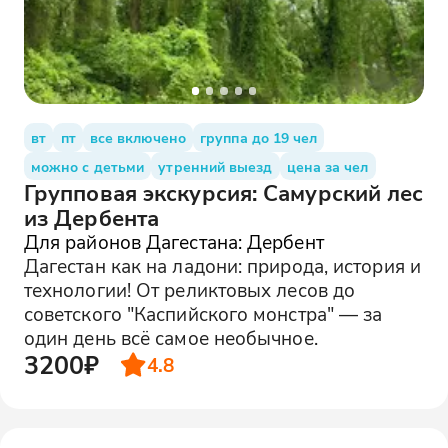
вт
пт
все включено
группа до 19 чел
можно с детьми
утренний выезд
цена за чел
Групповая экскурсия: Самурский лес
из Дербента
Для районов Дагестана: Дербент
Дагестан как на ладони: природа, история и
технологии! От реликтовых лесов до
советского "Каспийского монстра" — за
один день всё самое необычное.
3200₽
4.8