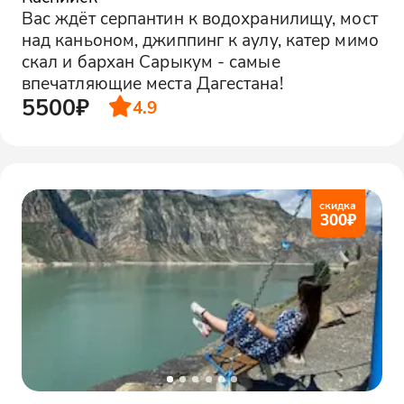
Вас ждёт серпантин к водохранилищу, мост
над каньоном, джиппинг к аулу, катер мимо
скал и бархан Сарыкум - самые
впечатляющие места Дагестана!
5500₽
4.9
скидка
300
₽