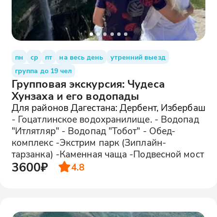
пн
ср
пт
на весь день
утренний выезд
группа до 19 чел
Групповая экскурсия: Чудеса
Хунзаха и его водопады
Для районов Дагестана: Дербент, Избербаш
- Гоцатлинское водохранилище. - Водопад
"Итлятляр" - Водопад "Тобот" - Обед-
комплекс -Экстрим парк (Зиплайн-
тарзанка) -Каменная чаща -Подвесной мост
3600₽
4.8