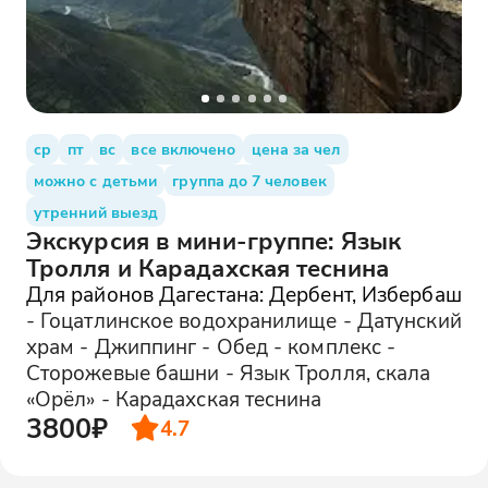
ср
пт
вс
все включено
цена за чел
можно с детьми
группа до 7 человек
утренний выезд
Экскурсия в мини-группе: Язык
Тролля и Карадахская теснина
Для районов Дагестана: Дербент, Избербаш
- Гоцатлинское водохранилище - Датунский
храм - Джиппинг - Обед - комплекс -
Сторожевые башни - Язык Тролля, скала
«Орёл» - Карадахская теснина
3800₽
4.7