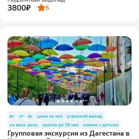
3800₽
5
вт
чт
вс
цена за чел
утренний выезд
на весь день
группа до 19 чел
можно с детьми
Групповая экскурсия из Дагестана в