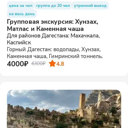
цена за чел
группа до 20 чел
утренний выезд
на весь день
Групповая экскурсия: Хунзах,
Матлас и Каменная чаша
Для районов Дагестана: Махачкала,
Каспийск
Горный Дагестан: водопады, Хунзах,
Каменная чаша, Гимринский тоннель.
4000₽
4.8
4300₽