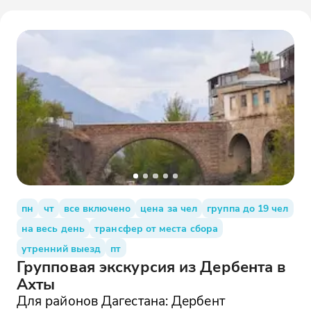
пн
чт
все включено
цена за чел
группа до 19 чел
на весь день
трансфер от места сбора
утренний выезд
пт
Групповая экскурсия из Дербента в
Ахты
Для районов Дагестана: Дербент