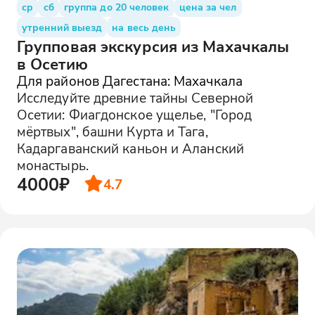
ср
сб
группа до 20 человек
цена за чел
утренний выезд
на весь день
Групповая экскурсия из Махачкалы
в Осетию
Для районов Дагестана: Махачкала
Исследуйте древние тайны Северной
Осетии: Фиагдонское ущелье, "Город
мёртвых", башни Курта и Тага,
Кадаргаванский каньон и Аланский
монастырь.
4000₽
4.7