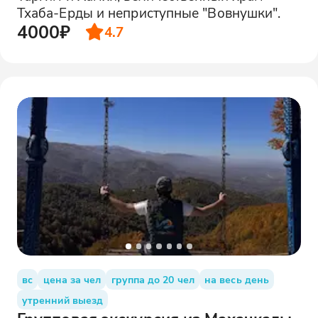
Тхаба-Ерды и неприступные "Вовнушки".
4000₽
4.7
вс
цена за чел
группа до 20 чел
на весь день
утренний выезд