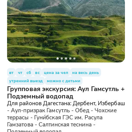
вт
чт
сб
вс
цена за чел
на весь день
утренний выезд
можно с детьми
Групповая экскурсия: Аул Гамсутль +
Подземный водопад
Для районов Дагестана: Дербент, Избербаш
- Аул-призрак Гамсутль - Обед - Чохские
террасы - Гуни́бская ГЭС им. Расула
Гамзатова - Салтинская теснина -
Подземный водопад