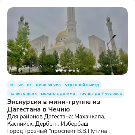
вт
чт
вс
цена за чел
утренний выезд
на весь день
можно с детьми
группа до 7 человек
Экскурсия в мини-группе из
Дагестана в Чечню
Для районов Дагестана: Махачкала,
Каспийск, Дербент, Избербаш
Город Грозный "проспект В.В.Путина ,