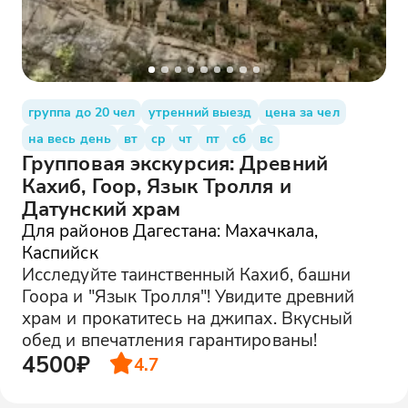
группа до 20 чел
утренний выезд
цена за чел
на весь день
вт
ср
чт
пт
сб
вс
Групповая экскурсия: Древний
Кахиб, Гоор, Язык Тролля и
Датунский храм
Для районов Дагестана: Махачкала,
Каспийск
Исследуйте таинственный Кахиб, башни
Гоора и "Язык Тролля"! Увидите древний
храм и прокатитесь на джипах. Вкусный
обед и впечатления гарантированы!
4500₽
4.7