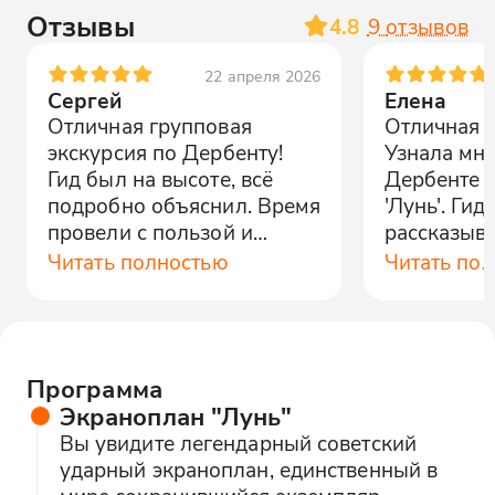
Отзывы
4.8
9
отзывов
22 апреля 2026
Сергей
Елена
Отличная групповая
Отличная э
экскурсия по Дербенту!
Узнала мно
Гид был на высоте, всё
Дербенте 
подробно объяснил. Время
'Лунь'. Гид
провели с пользой и
рассказыва
удовольствием.
даже шутил
Читать полностью
Читать по
было скуч
здорово!
Программа
Экраноплан "Лунь"
Вы увидите легендарный советский
ударный экраноплан, единственный в