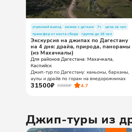
утренний выезд
можно с детьми
7+
цена за чел
трансфер от места сбора
группа до 16 чел
Экскурсия на джипах по Дагестану
на 4 дня: драйв, природа, панорамы
(из Махачкалы)
Для районов Дагестана: Махачкала,
Каспийск
Джип-тур по Дагестану: каньоны, барханы,
аулы и драйв по горам на внедорожниках
31500₽
4.7
33000₽
Джип-туры
из д