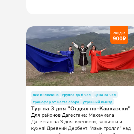
скидка
900
₽
все включено
группа до 6 чел
цена за чел
трансфер от места сбора
утренний выезд
Тур на 3 дня "Отдых по-Кавказски"
Для районов Дагестана: Махачкала
Дагестан за 3 дня: крепости, каньоны и
кухня! Древний Дербент, "язык тролля" над