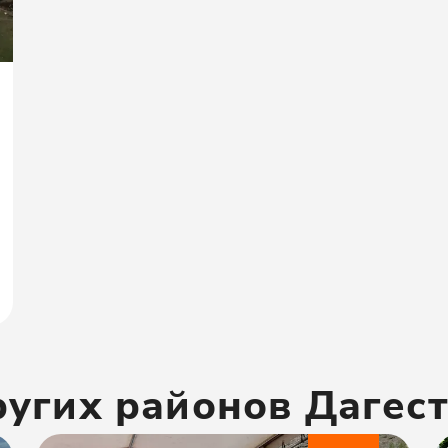
ругих районов
Дагес