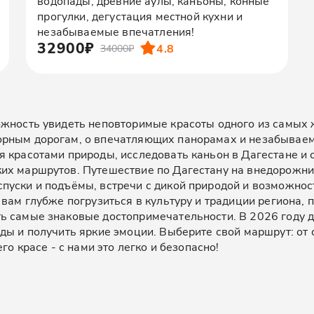
водопады, древние аулы, каньоны, конные
прогулки, дегустация местной кухни и
незабываемые впечатления!
32900₽
4.8
34000₽
ожность увидеть неповторимые красоты одного из самых 
орным дорогам, о впечатляющих панорамах и незабываем
 красотами природы, исследовать каньон в Дагестане и 
х маршрутов. Путешествие по Дагестану на внедорожнике
пуски и подъёмы, встречи с дикой природой и возможнос
 вам глубже погрузиться в культуру и традиции региона,
ь самые знаковые достопримечательности. В 2026 году д
оды и получить яркие эмоции. Выберите свой маршрут: от
го красе - с нами это легко и безопасно!