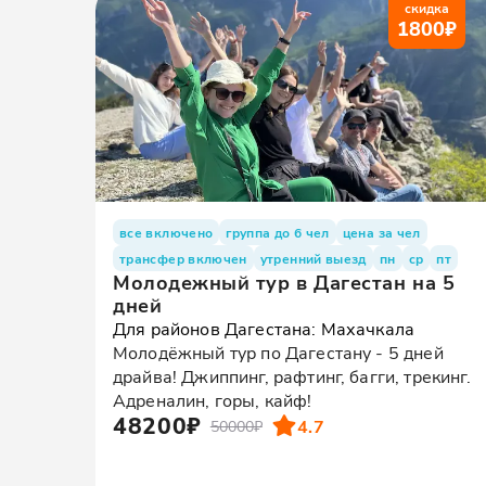
скидка
1800
₽
все включено
группа до 6 чел
цена за чел
трансфер включен
утренний выезд
пн
ср
пт
Молодежный тур в Дагестан на 5
дней
Для районов Дагестана: Махачкала
Молодёжный тур по Дагестану - 5 дней
драйва! Джиппинг, рафтинг, багги, трекинг.
Адреналин, горы, кайф!
48200₽
4.7
50000₽