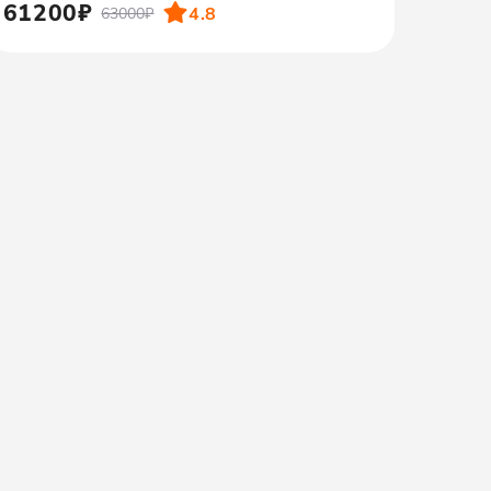
61200₽
4.8
63000₽