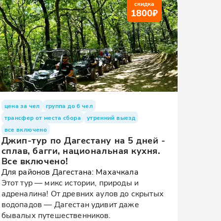
скидка
1800
₽
цена за чел
группа до 6 чел
трансфер от места сбора
утренний выезд
все включено
Джип-тур по Дагестану на 5 дней -
сплав, багги, национальная кухня.
Все включено!
Для районов Дагестана: Махачкала
Этот тур — микс истории, природы и
адреналина! От древних аулов до скрытых
водопадов — Дагестан удивит даже
бывалых путешественников.