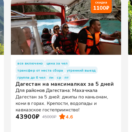
скидка
1100
₽
все включено
цена за чел
трансфер от места сбора
утренний выезд
группа до 6 чел
пн
ср
пт
Дагестан на максималках за 5 дней
Для районов Дагестана: Махачкала
Дагестан за 5 дней: джипы по каньонам,
кони в горах. Крепости, водопады и
кавказское гостеприимство!
43900₽
4.6
45000₽