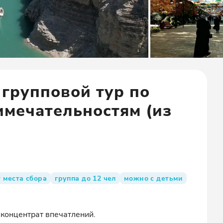
 групповой тур по
мечательностям (из
 места сбора
группа до 12 чел
можно с детьми
концентрат впечатлений.