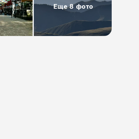
Еще
8
фото
Тип
:
Групповая
Размер группы
:
до 12 человек
Длительность
:
5 дней
Расписание
:
ежедневно
от 47000₽
Предоплата от
9400₽
. Остаток
оплачивается на месте.
Проверить даты