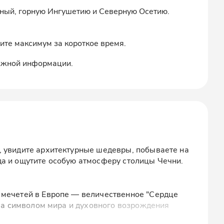
озный, горную Ингушетию и Северную Осетию.
ите максимум за короткое время.
важной информации.
, увидите архитектурные шедевры, побываете на
а и ощутите особую атмосферу столицы Чечни.
 мечетей в Европе — величественное "Сердце
ала символом мира и духовного возрождения