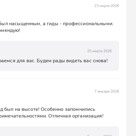
23 марта 2026
я дорога и смотровая площадка
был насыщенным, а гиды - профессиональными. 
ика "Уастырджи", посвящённого осетинскому
омендую!
дниметесь по канатной дороге, полюбуетесь
ы, которые делают Цей ещё атмосфернее.
25 марта 2026
анилищу, которое впечатлит вас игрой бирюзово-
аемся для вас. Будем рады видеть вас снова!
ами. Вы узнаете, что это искусственный водоём,
я частью уникальной гидроэнергетической
7 января 2026
дите архитектурные памятники разных эпох,
вершите путешествие с яркими впечатлениями.
ид был на высоте! Особенно запомнились 
примечательностями. Отличная организация!
за
ились здания XIX века: купеческие дома, бывшие
увидите, как история органично соседствует с