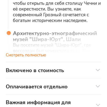
чтобы открыть для себя столицу Чечни и
её окрестности. Вы узнаете, как
современный Грозный сочетается с
богатым историческим наследием.
Архитектурно-этнографический
музей "Шира-Юрт", Шали
Вы посетите музей "Шира-Юрт", где
воссоздан быт чеченского аула. Вы
Смотреть полностью
узнаете, как жили, трудились и хранили
традиции местные жители.
Включено в стоимость
Мечеть "Гордость Мусульман",
Транспорт:
Шали
Оплачивается отдельно
Вы увидите одну из крупнейших
Комфортабельный транспорт
мечетей в Европе — величественную
Дополнительные услуги по желанию:
Экскурсии:
"Гордость Мусульман". Вы узнаете,
Важная информация для
Еда и напитки во время экскурсии
почему её называют жемчужиной