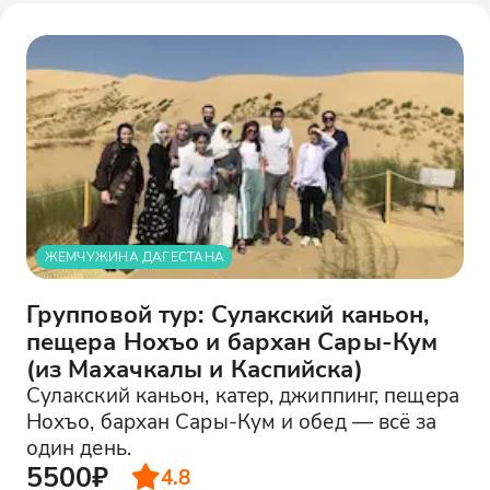
ЖЕМЧУЖИНА ДАГЕСТАНА
Групповой тур: Сулакский каньон,
пещера Нохъо и бархан Сары-Кум
(из Махачкалы и Каспийска)
Сулакский каньон, катер, джиппинг, пещера
Нохъо, бархан Сары-Кум и обед — всё за
один день.
5500₽
4.8