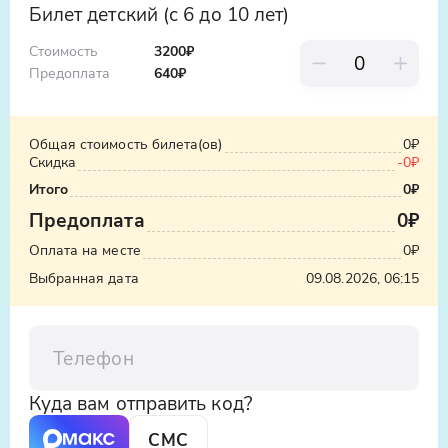
матери как символа заботы и силы.
Билет детский (с 6 до 10 лет)
Стоимость
3200₽
Выезд в Махачкалу
Предоплата
640
₽
Вы вернётесь в Махачкалу с яркими
впечатлениями и новой главой в вашем
личном путешествии по Кавказу. Вы
Общая стоимость билета(ов)
0₽
увезёте с собой вдохновение от
Скидка
-
0₽
увиденного и услышанного.
Итого
0₽
Предоплата
0₽
Оплата на месте
0₽
Выбранная дата
09.08.2026, 06:15
Телефон
Куда вам отправить код?
СМС