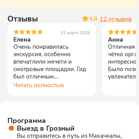
Отзывы
4.8
12
отзывов
31 марта 2026
Елена
Анна
Очень понравилась
Отличная п
экскурсия, особенно
чётко орга
впечатлили мечети и
интересно 
смотровые площадки. Гид
Было позн
был отличным
увлекатель
рассказчиком.
Читать полностью
Программа
Выезд в Грозный
Вы отправитесь в путь из Махачкалы,