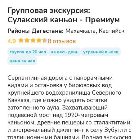
Групповая экскурсия:
Сулакский каньон - Премиум
Районы
Дагестана
:
Махачкала, Каспийск
4.9
8
отзывов
группа до 20 чел
на весь день
утренний выезд
цена за чел
Серпантинная дорога с панорамными
видами и остановка у бирюзовых вод
крупнейшего водохранилища Северного
Кавказа, где можно увидеть остатки
затопленного аула. Захватывающий
подвесной мост над 1920-метровым
каньоном, древние пещеры со сталактитами
и экстремальный джиппинг к селу Зубутли с
традиционными башнями. Водная экскурсия