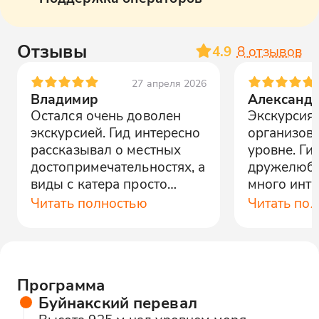
Отзывы
4.9
8
отзывов
27 апреля 2026
Владимир
Александ
Остался очень доволен
Экскурсия
экскурсией. Гид интересно
организов
рассказывал о местных
уровне. Ги
достопримечательностях, а
дружелюбе
виды с катера просто
много инте
потрясающие.
Рекоменду
Читать полностью
Читать по
Программа
Буйнакский перевал