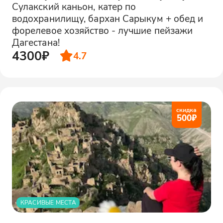
Сулакский каньон, катер по
водохранилищу, бархан Сарыкум + обед и
форелевое хозяйство - лучшие пейзажи
Дагестана!
4300₽
4.7
скидка
500
₽
КРАСИВЫЕ МЕСТА