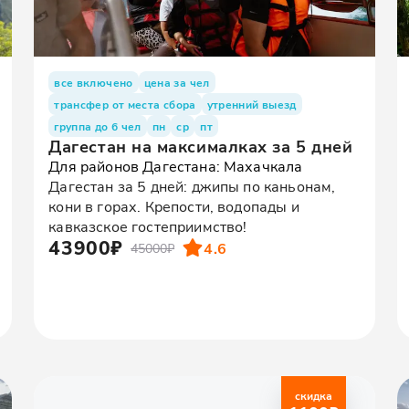
все включено
цена за чел
трансфер от места сбора
утренний выезд
группа до 6 чел
пн
ср
пт
Дагестан на максималках за 5 дней
Для районов Дагестана: Махачкала
Дагестан за 5 дней: джипы по каньонам,
кони в горах. Крепости, водопады и
кавказское гостеприимство!
43900₽
4.6
45000₽
скидка