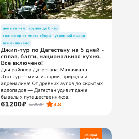
цена за чел
группа до 6 чел
трансфер от места сбора
утренний выезд
все включено
Джип-тур по Дагестану на 5 дней -
сплав, багги, национальная кухня.
Все включено!
Для районов Дагестана: Махачкала
Этот тур — микс истории, природы и
адреналина! От древних аулов до скрытых
водопадов — Дагестан удивит даже
бывалых путешественников.
61200₽
4.8
63000₽
скидка