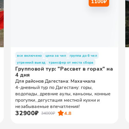
1100
₽
все включено
цена за чел
группа до 6 чел
утренний выезд
трансфер от места сбора
Групповой тур: "Рассвет в горах" на
4 дня
Для районов Дагестана: Махачкала
4-дневный тур по Дагестану: горы,
водопады, древние аулы, каньоны, конные
прогулки, дегустация местной кухни и
незабываемые впечатления!
32900₽
4.8
34000₽