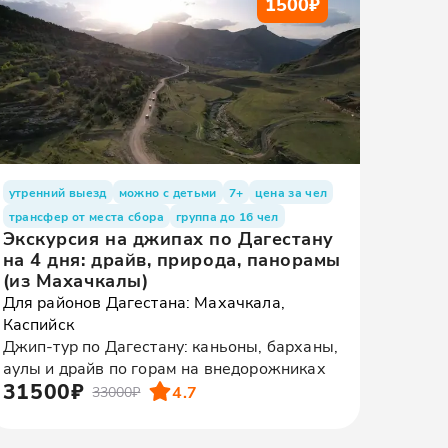
1500
₽
утренний выезд
можно с детьми
7+
цена за чел
трансфер от места сбора
группа до 16 чел
Экскурсия на джипах по Дагестану
на 4 дня: драйв, природа, панорамы
(из Махачкалы)
Для районов Дагестана: Махачкала,
Каспийск
Джип-тур по Дагестану: каньоны, барханы,
аулы и драйв по горам на внедорожниках
31500₽
4.7
33000₽