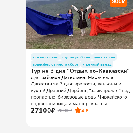
900
₽
все включено
группа до 6 чел
цена за чел
трансфер от места сбора
утренний выезд
Тур на 3 дня "Отдых по-Кавказски"
Для районов Дагестана: Махачкала
Дагестан за 3 дня: крепости, каньоны и
кухня! Древний Дербент, "язык тролля" над
пропастью, бирюзовые воды Чиркейского
водохранилища и мастер-классы.
27100₽
4.8
28000₽