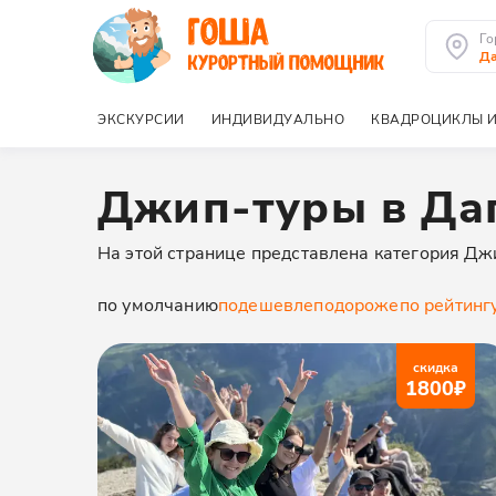
Го
Да
ЭКСКУРСИИ
ИНДИВИДУАЛЬНО
КВАДРОЦИКЛЫ И
Джип-туры в Да
На этой странице представлена категория Дж
по умолчанию
подешевле
подороже
по рейтинг
скидка
1800
₽