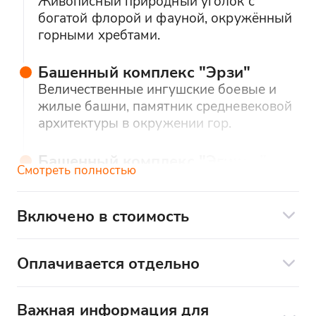
Живописный природный уголок с
богатой флорой и фауной, окружённый
горными хребтами.
Башенный комплекс "Эрзи"
Величественные ингушские боевые и
жилые башни, памятник средневековой
архитектуры в окружении гор.
Башенный комплекс "Эгикал"
Смотреть полностью
Один из крупнейших и самых известных
комплексов Ингушетии, где сохранились
древние постройки V–XVII веков.
Включено в стоимость
В стоимость тура входит:
Древний город Таргим
Оплачивается отдельно
- транспортное обслуживание
Историческое поселение с каменными
Дополнительные расходы:
строениями, расположенное в
- сопровождение представителем компании
живописной Ассинской долине.
Важная информация для
- завтрак