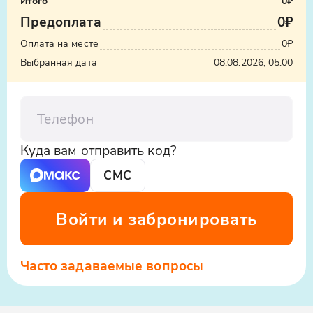
Итого
0₽
Узнать стоимость такси
культуру региона и увидеть самые
Предоплата
0₽
впечатляющие достопримечательности
ООО «Яндекс.Такси», ИНН: 7704340310,
Оплата на месте
0₽
Ингушетии.
erid:5jtCeReNx12oajvEYHEZWY9
Выбранная дата
08.08.2026, 05:00
Телефон
Куда вам отправить код?
СМС
Войти и забронировать
Часто задаваемые вопросы