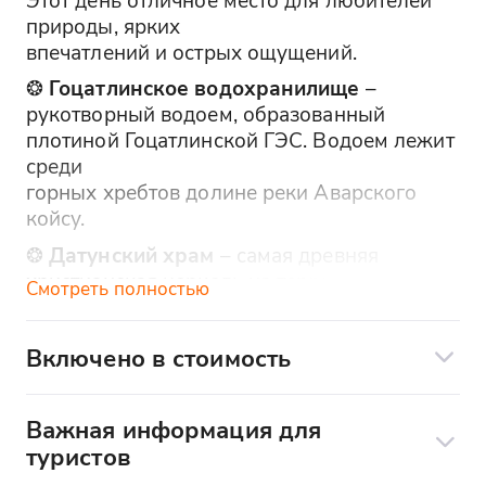
природы, ярких
впечатлений и острых ощущений.
❂
Гоцатлинское водохранилище
–
рукотворный водоем, образованный
плотиной Гоцатлинской ГЭС. Водоем лежит
среди
горных хребтов долине реки Аварского
койсу.
❂
Датунский храм
– самая древняя
христианская церковь на территории
Смотреть полностью
Дагестана, была построена в IX-XI веках.
➤ Храм
Включено в стоимость
находится в живописном и красивом
Включено в стоимость:
ущелье. Стены храма очень хорошо
сохранились
Важная информация для
- трансфер
на сегодняшний день. У подножия храма
туристов
протекает "безымянный" ручей.
- сопровождение гида
Впишите адрес удобной для вас точки