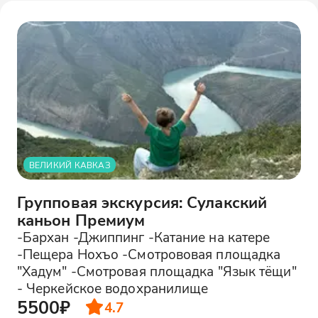
ВЕЛИКИЙ КАВКАЗ
Групповая экскурсия: Сулакский
каньон Премиум
-Бархан -Джиппинг -Катание на катере
-Пещера Нохъо -Смотрововая площадка
"Хадум" -Смотровая площадка "Язык тёщи"
- Черкейское водохранилище
5500₽
4.7