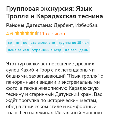
Групповая экскурсия: Язык
Тролля и Карадахская теснина
Районы
Дагестана
:
Дербент, Избербаш
4.6
11
отзывов
ср
пт
вс
все включено
группа до 19 чел
цена за чел
утренний выезд
на весь день
Этот тур включает посещение древних
аулов Кахиб и Гоор с их легендарными
башнями, захватывающий "Язык тролля" с
панорамными видами и экстремальными
фото, а также живописную Карадахскую
теснину и старинный Датунский храм. Вас
ждёт прогулка по историческим местам,
обед в этническом стиле и комфортный
трансфер на джипах. Идеальный маршрут