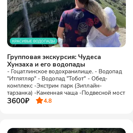
КРАСИВЫЕ ВОДОПАДЫ
Групповая экскурсия: Чудеса
Хунзаха и его водопады
- Гоцатлинское водохранилище. - Водопад
"Итлятляр" - Водопад "Тобот" - Обед-
комплекс -Экстрим парк (Зиплайн-
тарзанка) -Каменная чаща -Подвесной мост
3600₽
4.8