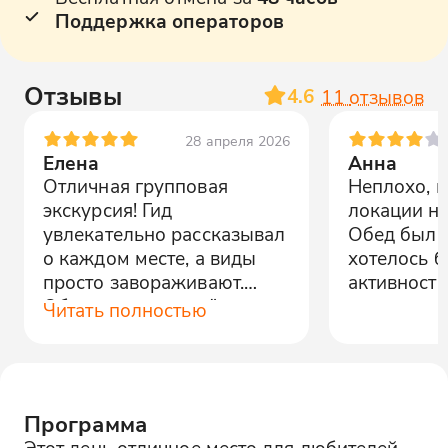
Поддержка операторов
Отзывы
4.6
11
отзывов
28 апреля 2026
Елена
Анна
Отличная групповая
Неплохо, 
экскурсия! Гид
локации не
увлекательно рассказывал
Обед был 
о каждом месте, а виды
хотелось 
просто завораживают.
активности
Обязательно вернёмся
Читать полностью
ещё!
Программа
Этот день отличное место для любителей