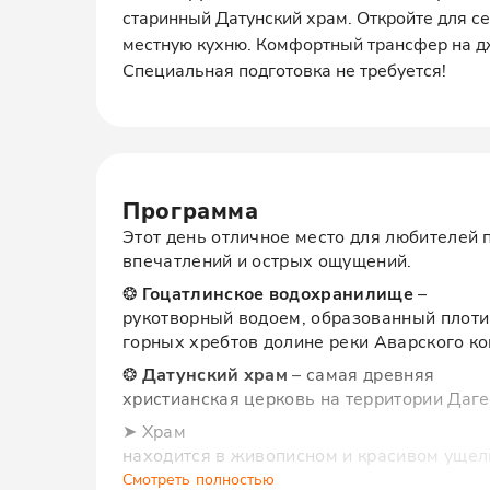
старинный Датунский храм. Откройте для се
местную кухню. Комфортный трансфер на 
Специальная подготовка не требуется!
Программа
Этот день отличное место для любителей 
впечатлений и острых ощущений.
❂
Гоцатлинское водохранилище
–
рукотворный водоем, образованный плоти
горных хребтов долине реки Аварского ко
❂
Датунский храм
– самая древняя
христианская церковь на территории Дагес
➤ Храм
находится в живописном и красивом ущел
на сегодняшний день. У подножия храма 
Смотреть полностью