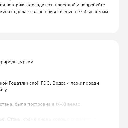
бя историю, насладитесь природой и попробуйте
джипах сделает ваше приключение незабываемым.
природы, ярких
ной Гоцатлинской ГЭС. Водоем лежит среди
йсу.
тана, была построена в IX-XI веках.
ье. Стены храма очень хорошо сохранились
протекает "безымянный" ручей.