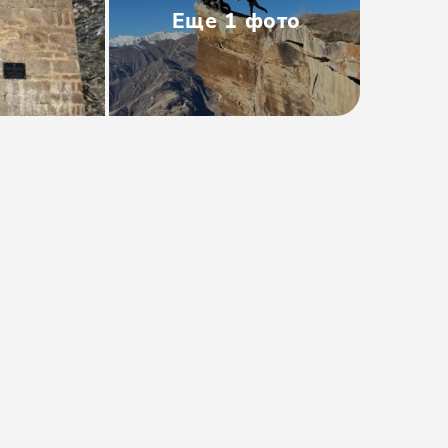
Еще
1
фото
Тип
:
Мини-группа
Размер группы
:
До 7 человек
Длительность
:
На весь день
Расписание
:
пн, ср, пт, вс
Время
:
06:30, 06:40, 06:50, 07:00,
08:15
от 3800₽
Предоплата от
760₽
. Остаток
оплачивается на месте.