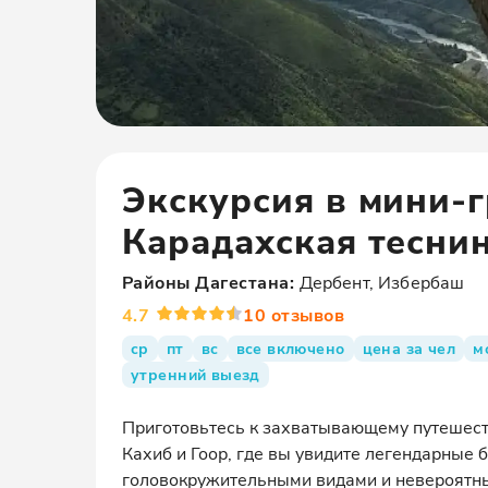
Экскурсия в мини-г
Карадахская тесни
Районы
Дагестана
:
Дербент, Избербаш
4.7
10
отзывов
ср
пт
вс
все включено
цена за чел
м
утренний выезд
Приготовьтесь к захватывающему путешеств
Кахиб и Гоор, где вы увидите легендарные 
головокружительными видами и невероятны