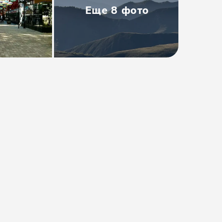
Еще
8
фото
Тип
:
Групповая
Размер группы
:
до 12 человек
Длительность
:
5 дней
Расписание
:
ежедневно
от 47000₽
Предоплата от
9400₽
. Остаток
оплачивается на месте.
Проверить даты