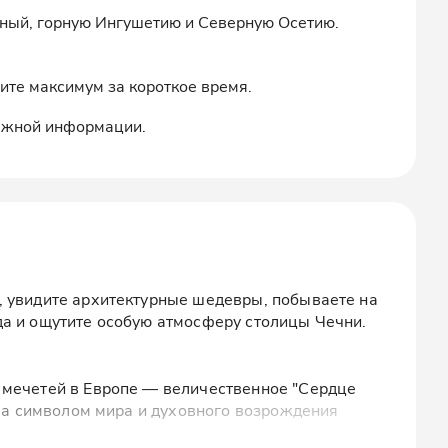
озный, горную Ингушетию и Северную Осетию.
ите максимум за короткое время.
важной информации.
, увидите архитектурные шедевры, побываете на
а и ощутите особую атмосферу столицы Чечни.
 мечетей в Европе — величественное "Сердце
ала символом мира и духовного возрождения