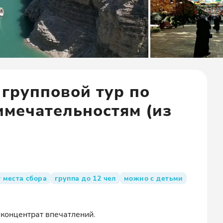
 групповой тур по
мечательностям (из
 места сбора
группа до 12 чел
можно с детьми
концентрат впечатлений.