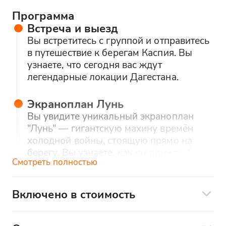
Программа
Встреча и выезд
Вы встретитесь с группой и отправитесь
в путешествие к берегам Каспия. Вы
узнаете, что сегодня вас ждут
легендарные локации Дагестана.
Экраноплан Лунь
Вы увидите уникальный экраноплан
"Лунь" — гигантскую махину времён
холодной войны, стоящую прямо на
берегу. Вы узнаете, как он должен был
Смотреть полностью
парить над водой и почему остался
памятником амбициозной эпохи.
Включено в стоимость
Дербент
Питание:
Вы поедете в Дербент — один из