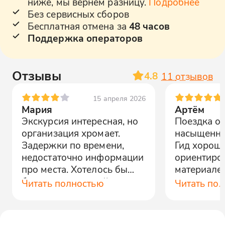
ниже, мы вернем разницу.
Подробнее
Без сервисных сборов
Бесплатная отмена за
48 часов
Поддержка операторов
Отзывы
4.8
11
отзывов
15 апреля 2026
Мария
Артём
Экскурсия интересная, но
Поездка о
организация хромает.
насыщенно
Задержки по времени,
Гид хорош
недостаточно информации
ориентиро
про места. Хотелось бы
материале,
более насыщенной
много ново
Читать полностью
Читать по
программы.