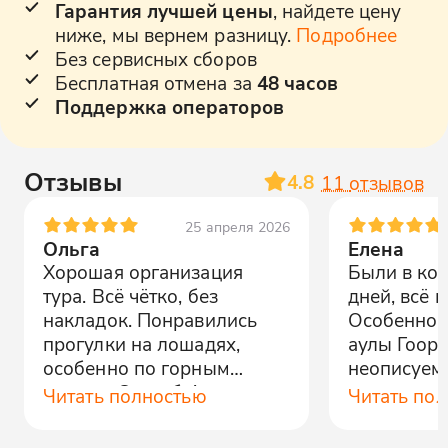
Гарантия лучшей цены
, найдете цену
ниже, мы вернем разницу.
Подробнее
Без сервисных сборов
Бесплатная отмена за
48 часов
Поддержка операторов
Отзывы
4.8
11
отзывов
25 апреля 2026
Ольга
Елена
Хорошая организация
Были в кон
тура. Всё чётко, без
дней, всё 
накладок. Понравились
Особенно 
прогулки на лошадях,
аулы Гоор 
особенно по горным
неописуема
тропам. Спасибо!
организац
Читать полностью
Читать по