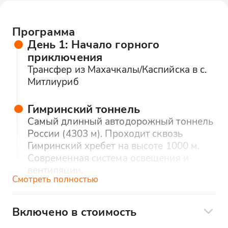
Программа
День 1: Начало горного
приключения
Трансфер из Махачкалы/Каспийска в с.
Митлиуриб
Гимринский тоннель
Самый длинный автодорожный тоннель
России (4303 м). Проходит сквозь
Гимринский хребет на высоте 1000 м.
Современная система освещения и
вентиляции.
Смотреть полностью
Ирганайское водохранилище
Изумрудное водохранилище длиной 14
Включено в стоимость
км. Окружено скалами с водопадами
В стоимость тура входит: