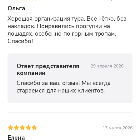
происхождения. Место гнездования
Ольга
горных орлов. Альпийские луга с
эдельвейсами.
Хорошая организация тура. Всё чётко, без 
накладок. Понравились прогулки на 
Хвойный лес
лошадях, особенно по горным тропам. 
Спасибо!
Древние сосны возрастом 300+ лет.
Заросли облепихи и шиповника.
Встречи с сернами и турами.
Ответ представителя
29 апреля 2026
День 5: Величественный финал
компании
Уезжаем, чтобы вернуться!
Спасибо за ваш отзыв! Мы всегда 
стараемся для наших клиентов.
Сулакский каньон
Глубина 1920 м (глубже Гранд-Каньона!).
Смотровая площадка "Дубки". Катание
на катере по бирюзовой воде.
17 марта 2026
Чиркейская ГЭС
Елена