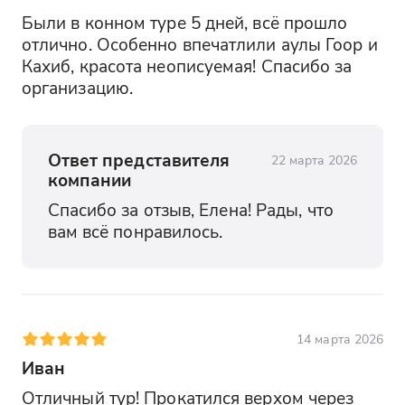
Арочная плотина высотой 232 м.
Были в конном туре 5 дней, всё прошло 
Фантастические виды с вертолетной
отлично. Особенно впечатлили аулы Гоор и 
площадки.
Кахиб, красота неописуемая! Спасибо за 
организацию.
Датунский храм
Христианская церковь X века.
Уникальные грузинские фрески.
Ответ представителя
22 марта 2026
Каменный алтарь с петроглифами.
компании
Спасибо за отзыв, Елена! Рады, что 
вам всё понравилось.
14 марта 2026
Иван
Отличный тур! Прокатился верхом через 